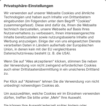
Rechtliches
Allgemeine Geschäftsbedingungen
Widerrufsbelehrung
Datenschutzerklärung
Barrierefreiheitserklärung
Impressum
Widerrufsformular
Newsletter
Per E-Mail informieren wir Sie über interessante Angebote.
Zum Newsletter anmelden
vhs Post
Unsere gedruckte
vhs Post
erscheint drei Mal im Jahr.