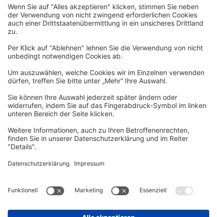
Newsletter
Per E-Mail informieren wir Sie über interessante Angebote.
Zum Newsletter anmelden
vhs Post
Unsere gedruckte
vhs Post
erscheint drei Mal im Jahr.
Zur vhs Post anmelden
Kontrast
Schriftgröße
A
A
A
Kurs-Merkliste
Die Merkliste ist nur für eingeloggte Benutzer*innen einsehbar.
Bitte melden Sie sich über den folgenden Button an:
Anmelden
Sie haben noch kein Konto?