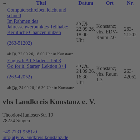
–
Titel
Datum
Ort
Nr.
Computerschreiben leicht und
schnell
Im Rahmen des
ab
Di.
Konstanz;
Jahresschwerpunktes Teilhabe:
22.09.26,
263-
vhs, EDV-
Berufliche Chancen nutzen
18.00
51202
Raum 2.0
Uhr
(263-51202)
ab
Di.
22.09.26, 18.00 Uhr in Konstanz
Englisch A1 Starter - Teil 3
ab
Do.
Go for it! Starter, Lektion 3+4
Konstanz;
24.09.26,
263-
vhs, Raum
(263-42052)
16.30
42052
1.3
Uhr
ab
Do.
24.09.26, 16.30 Uhr in Konstanz
vhs Landkreis Konstanz e. V.
Theodor-Hanloser-Str. 19
78224 Singen
+49 7731 9581-0
info(at)vhs-landkreis-konstanz.de