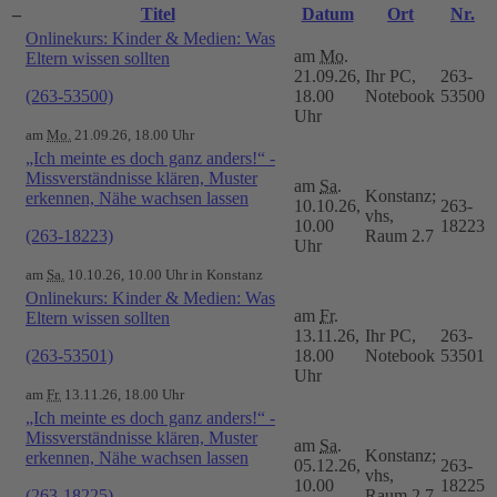
–
Titel
Datum
Ort
Nr.
Onlinekurs: Kinder & Medien: Was
am
Mo.
Eltern wissen sollten
21.09.26,
Ihr PC,
263-
(263-53500)
18.00
Notebook
53500
Uhr
am
Mo.
21.09.26, 18.00 Uhr
„Ich meinte es doch ganz anders!“ -
Missverständnisse klären, Muster
am
Sa.
Konstanz;
erkennen, Nähe wachsen lassen
10.10.26,
263-
vhs,
10.00
18223
(263-18223)
Raum 2.7
Uhr
am
Sa.
10.10.26, 10.00 Uhr in Konstanz
Onlinekurs: Kinder & Medien: Was
am
Fr.
Eltern wissen sollten
13.11.26,
Ihr PC,
263-
(263-53501)
18.00
Notebook
53501
Uhr
am
Fr.
13.11.26, 18.00 Uhr
„Ich meinte es doch ganz anders!“ -
Missverständnisse klären, Muster
am
Sa.
Konstanz;
erkennen, Nähe wachsen lassen
05.12.26,
263-
vhs,
10.00
18225
(263-18225)
Raum 2.7