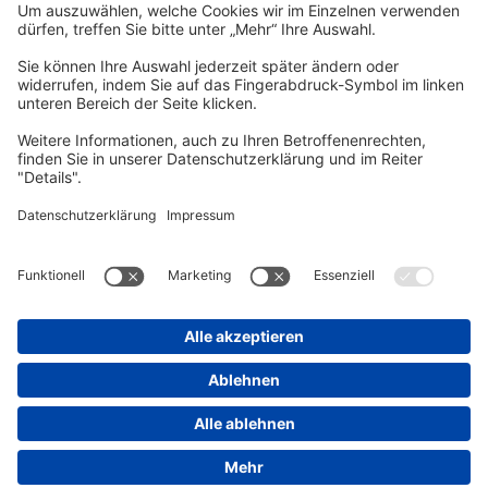
vhs Post
Unsere gedruckte
vhs Post
erscheint drei Mal im Jahr.
Zur vhs Post anmelden
Kontrast
Schriftgröße
A
A
A
Kurs-Merkliste
Die Merkliste ist nur für eingeloggte Benutzer*innen einsehbar.
Bitte melden Sie sich über den folgenden Button an:
Anmelden
Sie haben noch kein Konto?
Registrieren Sie sich jetzt
Warenkorb
Es befinden sich derzeit keine Kurse/Veranstaltungen in Ihrem
Warenkorb.