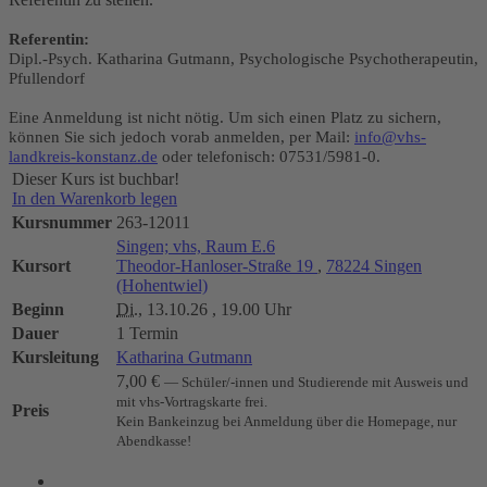
Referentin:
Dipl.-Psych. Katharina Gutmann, Psychologische Psychotherapeutin,
Pfullendorf
Eine Anmeldung ist nicht nötig. Um sich einen Platz zu sichern,
können Sie sich jedoch vorab anmelden, per Mail:
info@vhs-
landkreis-konstanz.de
oder telefonisch: 07531/5981-0.
Dieser Kurs ist buchbar!
In den Warenkorb legen
Kursnummer
263-12011
Singen; vhs, Raum E.6
Kursort
Theodor-Hanloser-Straße 19
,
78224 Singen
(Hohentwiel)
Beginn
Di.
, 13.10.26 , 19.00 Uhr
Dauer
1 Termin
Kursleitung
Katharina Gutmann
7,00 €
— Schüler/-innen und Studierende mit Ausweis und
mit vhs-Vortragskarte frei.
Preis
Kein Bankeinzug bei Anmeldung über die Homepage, nur
Abendkasse!