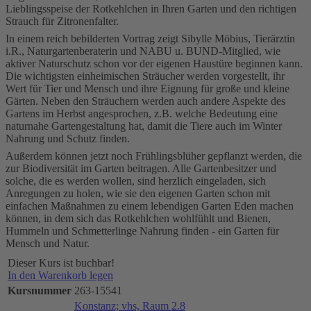
Lieblingsspeise der Rotkehlchen in Ihren Garten und den richtigen
Strauch für Zitronenfalter.
In einem reich bebilderten Vortrag zeigt Sibylle Möbius, Tierärztin
i.R., Naturgartenberaterin und NABU u. BUND-Mitglied, wie
aktiver Naturschutz schon vor der eigenen Haustüre beginnen kann.
Die wichtigsten einheimischen Sträucher werden vorgestellt, ihr
Wert für Tier und Mensch und ihre Eignung für große und kleine
Gärten. Neben den Sträuchern werden auch andere Aspekte des
Gartens im Herbst angesprochen, z.B. welche Bedeutung eine
naturnahe Gartengestaltung hat, damit die Tiere auch im Winter
Nahrung und Schutz finden.
Außerdem können jetzt noch Frühlingsblüher gepflanzt werden, die
zur Biodiversität im Garten beitragen. Alle Gartenbesitzer und
solche, die es werden wollen, sind herzlich eingeladen, sich
Anregungen zu holen, wie sie den eigenen Garten schon mit
einfachen Maßnahmen zu einem lebendigen Garten Eden machen
können, in dem sich das Rotkehlchen wohlfühlt und Bienen,
Hummeln und Schmetterlinge Nahrung finden - ein Garten für
Mensch und Natur.
Dieser Kurs ist buchbar!
In den Warenkorb legen
Kursnummer
263-15541
Konstanz; vhs, Raum 2.8