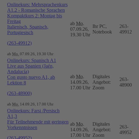
Onlinekurs: Mehrsprachenkurs
A1.2 - Romanische Sprachen
Kompaktkurs 2: Montag bis
Freitag
ab
Mo.
Ihr PC,
263-
Italienisch, Spanisch,
07.09.26,
Notebook
49912
Portugiesisch
19.30 Uhr
(263-49912)
ab
Mo.
07.09.26, 19.30 Uhr
Onlinekurs: Spanisch A1
Live aus Spanien (Jaén,
Andalucía)
ab
Mo.
Digitales
Con gusto nuevo A1, ab
263-
14.09.26,
Angebot:
Lektion 8
48900
17.00 Uhr
Zoom
(263-48900)
ab
Mo.
14.09.26, 17.00 Uhr
Onlinekurs: Farsi /Persisch
A1,3
Für Teilnehmende mit geringen
ab
Mo.
Digitales
263-
Vorkenntnissen
14.09.26,
Angebot:
49952
17.00 Uhr
Zoom
(263-49952)