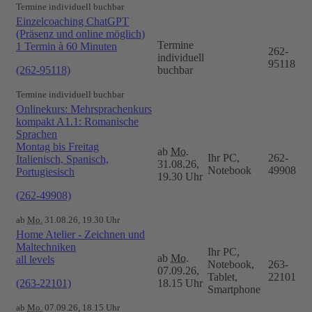
Termine individuell buchbar
Einzelcoaching ChatGPT
(Präsenz und online möglich)
Termine
1 Termin à 60 Minuten
262-
individuell
95118
(262-95118)
buchbar
Termine individuell buchbar
Onlinekurs: Mehrsprachenkurs
kompakt A1.1: Romanische
Sprachen
Montag bis Freitag
ab
Mo.
Ihr PC,
262-
Italienisch, Spanisch,
31.08.26,
Notebook
49908
Portugiesisch
19.30 Uhr
(262-49908)
ab
Mo.
31.08.26, 19.30 Uhr
Home Atelier - Zeichnen und
Maltechniken
Ihr PC,
ab
Mo.
all levels
Notebook,
263-
07.09.26,
Tablet,
22101
(263-22101)
18.15 Uhr
Smartphone
ab
Mo.
07.09.26, 18.15 Uhr