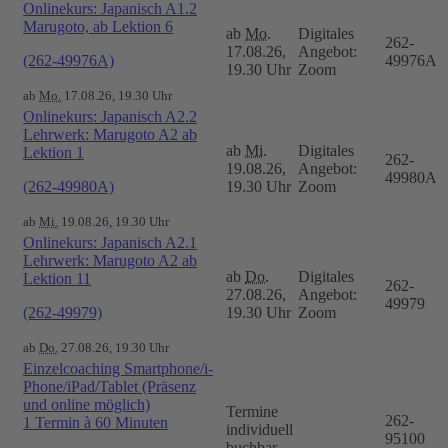
Onlinekurs: Japanisch A1.2
Marugoto, ab Lektion 6
ab
Mo.
Digitales
262-
17.08.26,
Angebot:
(262-49976A)
49976A
19.30 Uhr
Zoom
ab
Mo.
17.08.26, 19.30 Uhr
Onlinekurs: Japanisch A2.2
Lehrwerk: Marugoto A2 ab
ab
Mi.
Digitales
Lektion 1
262-
19.08.26,
Angebot:
49980A
(262-49980A)
19.30 Uhr
Zoom
ab
Mi.
19.08.26, 19.30 Uhr
Onlinekurs: Japanisch A2.1
Lehrwerk: Marugoto A2 ab
ab
Do.
Digitales
Lektion 11
262-
27.08.26,
Angebot:
49979
(262-49979)
19.30 Uhr
Zoom
ab
Do.
27.08.26, 19.30 Uhr
Einzelcoaching Smartphone/i-
Phone/iPad/Tablet (Präsenz
und online möglich)
Termine
262-
1 Termin à 60 Minuten
individuell
95100
buchbar