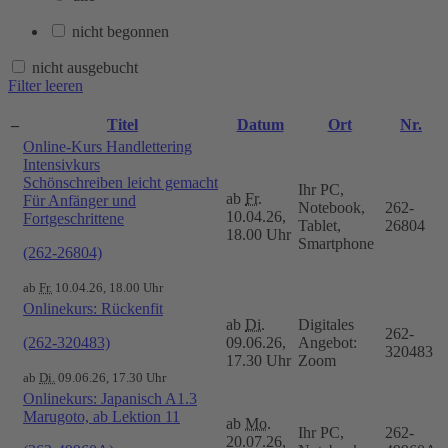
nicht begonnen
nicht ausgebucht
Filter leeren
–
Titel
Datum
Ort
Nr.
Online-Kurs Handlettering
Intensivkurs
Schönschreiben leicht gemacht
Ihr PC,
ab
Fr.
Für Anfänger und
Notebook,
262-
10.04.26,
Fortgeschrittene
Tablet,
26804
18.00 Uhr
Smartphone
(262-26804)
ab
Fr.
10.04.26, 18.00 Uhr
Onlinekurs: Rückenfit
ab
Di.
Digitales
262-
(262-320483)
09.06.26,
Angebot:
320483
17.30 Uhr
Zoom
ab
Di.
09.06.26, 17.30 Uhr
Onlinekurs: Japanisch A1.3
Marugoto, ab Lektion 11
ab
Mo.
Ihr PC,
262-
20.07.26,