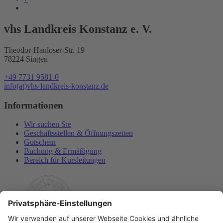
vhs Landkreis Konstanz e. V.
Theodor-Hanloser-Str. 19
78224 Singen
+49 7731 9581-0
info(at)vhs-landkreis-konstanz.de
Informationen
Wir suchen Sie
Geschäftsstellen & Öffnungszeiten
Gutschein
Buchung & Ermäßigung
Bereich für Kursleitungen