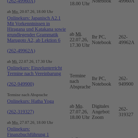
(262-49960A)
Notebook
49960A
18.00 Uhr
ab
Mo.
20.07.26, 18.00 Uhr
Onlinekurs: Japanisch A2.1
Mit Vorkenntnissen in
Hiragana und Katakana sowie
ab
Mi.
grundlegender Grammatik
Ihr PC,
262-
22.07.26,
Marugoto A2, ab Lektion 6
Notebook
49962A
17.30 Uhr
(262-49962A)
ab
Mi.
22.07.26, 17.30 Uhr
Onlinekurs: Einzelunterricht
Termine nach Vereinbarung
Termine
Ihr PC,
262-
nach
(262-949900)
Notebook
949900
Absprache
Termine nach Absprache
Onlinekurs: Hatha Yoga
ab
Mo.
Digitales
262-
(262-319327)
27.07.26,
Angebot:
319327
18.00 Uhr
Zoom
ab
Mo.
27.07.26, 18.00 Uhr
Onlinekurs:
Finanzbuchführung 1