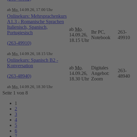
ab
Mo.
14.09.26, 17.00 Uhr
Onlinekurs: Mehrsprachenkurs
A1.3 - Romanische Sprachen
Italienisch, Spanisch,
ab
Mo.
Ihr PC,
263-
Portugiesisch
14.09.26,
Notebook
49910
18.15 Uhr
(263-49910)
ab
Mo.
14.09.26, 18.15 Uhr
Onlinekurs: Spanisch B2 -
Konversation
ab
Mo.
Digitales
263-
14.09.26,
Angebot:
(263-48940)
48940
18.30 Uhr
Zoom
ab
Mo.
14.09.26, 18.30 Uhr
Seite 1 von 8
1
2
3
4
5
6
7