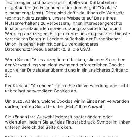
Rechtliches
Allgemeine Geschäftsbedingungen
Widerrufsbelehrung
Datenschutzerklärung
Barrierefreiheitserklärung
Impressum
Widerrufsformular
Newsletter
Per E-Mail informieren wir Sie über interessante Angebote.
Zum Newsletter anmelden
vhs Post
Unsere gedruckte
vhs Post
erscheint drei Mal im Jahr.
Zur vhs Post anmelden
Kontrast
Schriftgröße
A
A
A