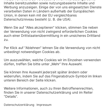
Widerrufsbelehrung
Datenschutzerklärung
Barrierefreiheitserklärung
Impressum
Widerrufsformular
Newsletter
Per E-Mail informieren wir Sie über interessante Angebote.
Zum Newsletter anmelden
vhs Post
Unsere gedruckte
vhs Post
erscheint drei Mal im Jahr.
Zur vhs Post anmelden
Kontrast
Schriftgröße
A
A
A
Kurs-Merkliste