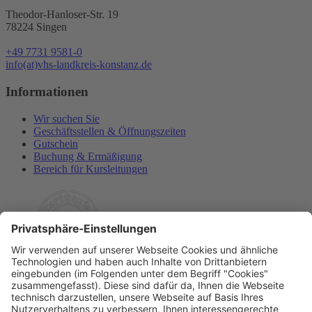
Theodor-Hanloser-Str. 19
78224 Singen
+49 7731 9581-0
info(at)vhs-landkreis-konstanz.de
Informationen
Wir suchen Sie
Geschäftsstellen & Öffnungszeiten
Gutschein
Buchung & Ermäßigung
Bereich für Kursleitungen
Rechtliches
Allgemeine Geschäftsbedingungen