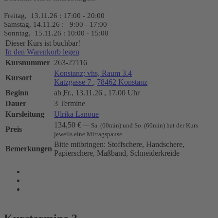
Freitag, 13.11.26 : 17:00 - 20:00
Samstag, 14.11.26 : 9:00 - 17:00
Sonntag, 15.11.26 : 10:00 - 15:00
Dieser Kurs ist buchbar!
In den Warenkorb legen
Kursnummer
263-27116
Konstanz; vhs, Raum 3.4
Kursort
Katzgasse 7
,
78462 Konstanz
Beginn
ab
Fr.
, 13.11.26 , 17.00 Uhr
Dauer
3 Termine
Kursleitung
Ulrika Lanoue
134,50 €
— Sa. (60min) und So. (60min) hat der Kurs
Preis
jeweils eine Mittagspause
Bitte mitbringen: Stoffschere, Handschere,
Bemerkungen
Papierschere, Maßband, Schneiderkreide