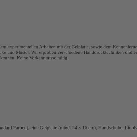
dem experimentellen Arbeiten mit der Gelplatte, sowie dem Kennenlernen
e und Muster. Wir erproben verschiedene Handdrucktechniken und ent
 kennen. Keine Vorkenntnisse nötig.
andard Farben), eine Gelplatte (mind. 24 × 16 cm), Handschuhe, Linol