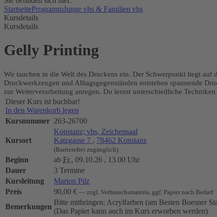
Sie befinden sich hier:
Startseite
Programm
Junge vhs & Familien vhs
Kursdetails
Kursdetails
Gelly Printing
Wir tauchen in die Welt des Druckens ein. Der Schwerpunkt liegt auf 
Druckwerkzeugen und Alltagsgegenständen entstehen spannende Druck
zur Weiterverarbeitung anregen. Du lernst unterschiedliche Techniken
Dieser Kurs ist buchbar!
In den Warenkorb legen
Kursnummer
263-26700
Konstanz; vhs, Zeichensaal
Kursort
Katzgasse 7
,
78462 Konstanz
(Barrierefrei zugänglich)
Beginn
ab
Fr.
, 09.10.26 , 13.00 Uhr
Dauer
3 Termine
Kursleitung
Marion Pilz
Preis
90,00 €
— zzgl. Verbrauchsmateria, ggf. Papier nach Bedarf
Bitte mitbringen: Acrylfarben (am Besten Boesner St
Bemerkungen
(Das Papier kann auch im Kurs erworben werden)