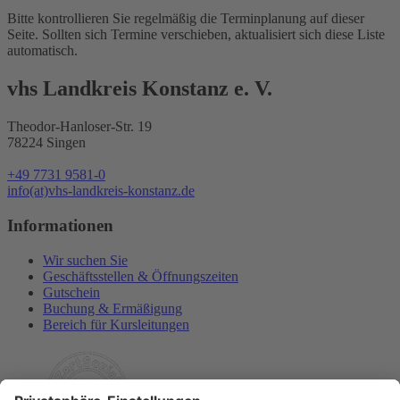
Bitte kontrollieren Sie regelmäßig die Terminplanung auf dieser
Seite. Sollten sich Termine verschieben, aktualisiert sich diese Liste
automatisch.
vhs Landkreis Konstanz e. V.
Theodor-Hanloser-Str. 19
78224 Singen
+49 7731 9581-0
info(at)vhs-landkreis-konstanz.de
Informationen
Wir suchen Sie
Geschäftsstellen & Öffnungszeiten
Gutschein
Buchung & Ermäßigung
Bereich für Kursleitungen