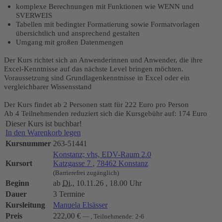
komplexe Berechnungen mit Funktionen wie WENN und
SVERWEIS
Tabellen mit bedingter Formatierung sowie Formatvorlagen
übersichtlich und ansprechend gestalten
Umgang mit großen Datenmengen
Der Kurs richtet sich an Anwenderinnen und Anwender, die ihre
Excel-Kenntnisse auf das nächste Level bringen möchten.
Voraussetzung sind Grundlagenkenntnisse in Excel oder ein
vergleichbarer Wissensstand
Der Kurs findet ab 2 Personen statt für 222 Euro pro Person
Ab 4 Teilnehmenden reduziert sich die Kursgebühr auf: 174 Euro
Dieser Kurs ist buchbar!
In den Warenkorb legen
Kursnummer
263-51441
Konstanz; vhs, EDV-Raum 2.0
Kursort
Katzgasse 7
,
78462 Konstanz
(Barrierefrei zugänglich)
Beginn
ab
Di.
, 10.11.26 , 18.00 Uhr
Dauer
3 Termine
Kursleitung
Manuela Elsässer
Preis
222,00 €
— , Teilnehmende: 2-6