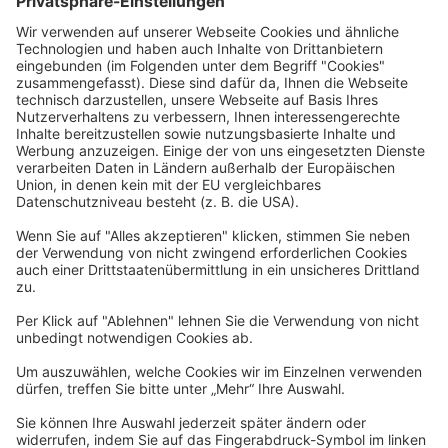
Rechtliches
Allgemeine Geschäftsbedingungen
Widerrufsbelehrung
Datenschutzerklärung
Barrierefreiheitserklärung
Impressum
Widerrufsformular
Newsletter
Per E-Mail informieren wir Sie über interessante Angebote.
Zum Newsletter anmelden
vhs Post
Unsere gedruckte
vhs Post
erscheint drei Mal im Jahr.
Zur vhs Post anmelden