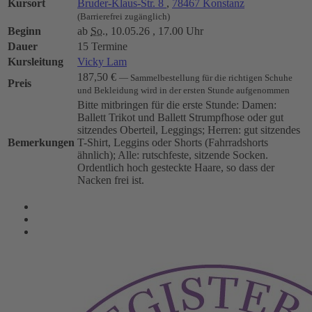
Kursort
Bruder-Klaus-Str. 8
,
78467 Konstanz
(Barrierefrei zugänglich)
Beginn
ab
So.
, 10.05.26 , 17.00 Uhr
Dauer
15 Termine
Kursleitung
Vicky Lam
187,50 €
— Sammelbestellung für die richtigen Schuhe
Preis
und Bekleidung wird in der ersten Stunde aufgenommen
Bitte mitbringen für die erste Stunde: Damen:
Ballett Trikot und Ballett Strumpfhose oder gut
sitzendes Oberteil, Leggings; Herren: gut sitzendes
Bemerkungen
T-Shirt, Leggins oder Shorts (Fahrradshorts
ähnlich); Alle: rutschfeste, sitzende Socken.
Ordentlich hoch gesteckte Haare, so dass der
Nacken frei ist.