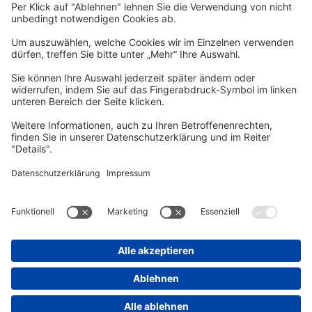
Zum Newsletter anmelden
vhs Post
Unsere gedruckte
vhs Post
erscheint drei Mal im Jahr.
Zur vhs Post anmelden
Kontrast
Schriftgröße
A
A
A
Kurs-Merkliste
Die Merkliste ist nur für eingeloggte Benutzer*innen einsehbar.
Bitte melden Sie sich über den folgenden Button an:
Anmelden
Sie haben noch kein Konto?
Registrieren Sie sich jetzt
Warenkorb