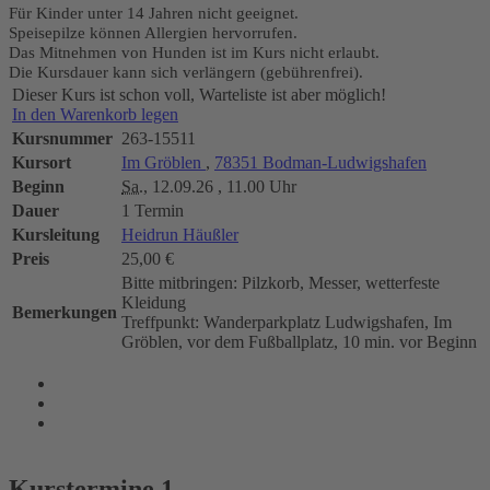
Für Kinder unter 14 Jahren nicht geeignet.
Speisepilze können Allergien hervorrufen.
Das Mitnehmen von Hunden ist im Kurs nicht erlaubt.
Die Kursdauer kann sich verlängern (gebührenfrei).
Dieser Kurs ist schon voll, Warteliste ist aber möglich!
In den Warenkorb legen
Kursnummer
263-15511
Kursort
Im Gröblen
,
78351 Bodman-Ludwigshafen
Beginn
Sa.
, 12.09.26 , 11.00 Uhr
Dauer
1 Termin
Kursleitung
Heidrun Häußler
Preis
25,00 €
Bitte mitbringen: Pilzkorb, Messer, wetterfeste
Kleidung
Bemerkungen
Treffpunkt: Wanderparkplatz Ludwigshafen, Im
Gröblen, vor dem Fußballplatz, 10 min. vor Beginn
Kurstermine
1