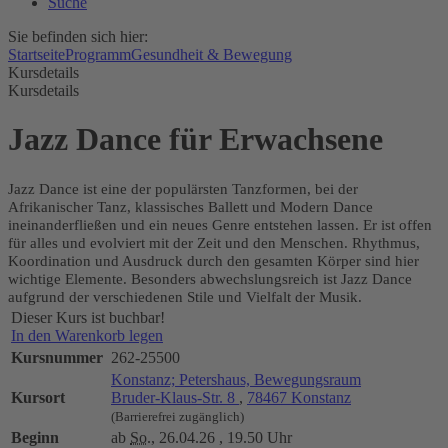
Suche
Sie befinden sich hier:
Startseite
Programm
Gesundheit & Bewegung
Kursdetails
Kursdetails
Jazz Dance für Erwachsene
Jazz Dance ist eine der populärsten Tanzformen, bei der
Afrikanischer Tanz, klassisches Ballett und Modern Dance
ineinanderfließen und ein neues Genre entstehen lassen. Er ist offen
für alles und evolviert mit der Zeit und den Menschen. Rhythmus,
Koordination und Ausdruck durch den gesamten Körper sind hier
wichtige Elemente. Besonders abwechslungsreich ist Jazz Dance
aufgrund der verschiedenen Stile und Vielfalt der Musik.
Dieser Kurs ist buchbar!
In den Warenkorb legen
Kursnummer
262-25500
Konstanz; Petershaus, Bewegungsraum
Kursort
Bruder-Klaus-Str. 8
,
78467 Konstanz
(Barrierefrei zugänglich)
Beginn
ab
So.
, 26.04.26 , 19.50 Uhr