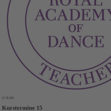
(© RAD)
Kurstermine
15