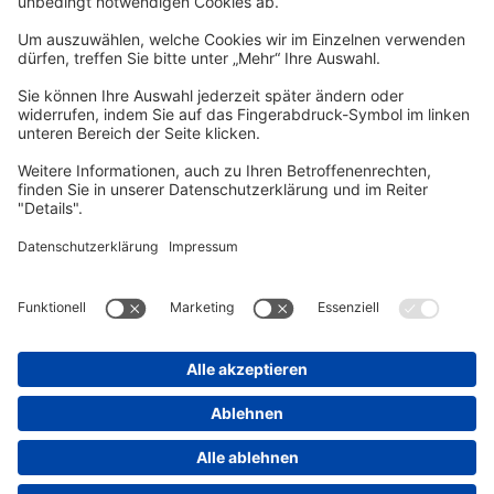
vhs Post
Unsere gedruckte
vhs Post
erscheint drei Mal im Jahr.
Zur vhs Post anmelden
Kontrast
Schriftgröße
A
A
A
Kurs-Merkliste
Die Merkliste ist nur für eingeloggte Benutzer*innen einsehbar.
Bitte melden Sie sich über den folgenden Button an:
Anmelden
Sie haben noch kein Konto?
Registrieren Sie sich jetzt
Warenkorb
Es befinden sich derzeit keine Kurse/Veranstaltungen in Ihrem