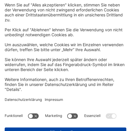
Widerrufsformular
Newsletter
Per E-Mail informieren wir Sie über interessante Angebote.
Zum Newsletter anmelden
vhs Post
Unsere gedruckte
vhs Post
erscheint drei Mal im Jahr.
Zur vhs Post anmelden
Kontrast
Schriftgröße
A
A
A
Kurs-Merkliste
Die Merkliste ist nur für eingeloggte Benutzer*innen einsehbar.
Bitte melden Sie sich über den folgenden Button an:
Anmelden