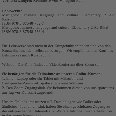
Voraussetzungen:
Kenntnisse von Marugoto A2-1
Lehrwerke:
Marugoto: Japanese language and culture. Elementary 2 A2
Katsudoo
ISBN 978-3-87548-752-7
Marugoto: Japanese language and culture. Elementary 2 A2 Rikai
ISBN 978-3-87548-753-4
Die Lehrwerke sind nicht in der Kursgebühr enthalten und von den
Kursteilnehmenden selbst zu besorgen. Wir empfehlen den Kauf des
Lehrwerkes nach Kursbeginn.
Webtool: Der Kurs findet als Videokonferenz über Zoom statt.
Sie benötigen für die Teilnahme an unseren Online-Kursen:
1. Einen Laptop oder ein Tablet mit Mikrofon und
Lautsprecher/Sound-Ausgabe sowie eine Webcam
2. Den Zoom-Zugangslink. Sie bekommen diesen von uns spätestens
am Tag vor Kursstart zugesandt
Unsere Onlinekurse nutzen z.T. Dateiablagen wie Padlet oder
ähnliches, über einen Link haben Sie einen geschützten Zugang zu
der entsprechenden Internetseite. Weitere Informationen erhalten Sie
in der ersten Kursstunde.