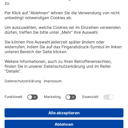
Per E-Mail informieren wir Sie über interessante Angebote.
Zum Newsletter anmelden
vhs Post
Unsere gedruckte
vhs Post
erscheint drei Mal im Jahr.
Zur vhs Post anmelden
Kontrast
Schriftgröße
A
A
A
Kurs-Merkliste
Die Merkliste ist nur für eingeloggte Benutzer*innen einsehbar.
Bitte melden Sie sich über den folgenden Button an:
Anmelden
Sie haben noch kein Konto?
Registrieren Sie sich jetzt