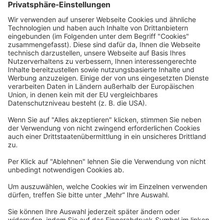
Rechtliches
Allgemeine Geschäftsbedingungen
Widerrufsbelehrung
Datenschutzerklärung
Barrierefreiheitserklärung
Impressum
Widerrufsformular
Newsletter
Per E-Mail informieren wir Sie über interessante Angebote.
Zum Newsletter anmelden
vhs Post
Unsere gedruckte
vhs Post
erscheint drei Mal im Jahr.