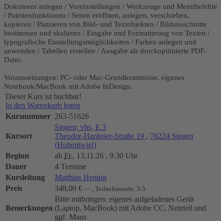
Dokument anlegen / Voreinstellungen / Werkzeuge und Menübefehle
/ Palettenfunktionen / Seiten eröffnen, anlegen, verschieben,
kopieren / Platzieren von Bild- und Textobjekten / Bildausschnitte
bestimmen und skalieren / Eingabe und Formatierung von Texten /
typografische Einstellungsmöglichkeiten / Farben anlegen und
anwenden / Tabellen erstellen / Ausgabe als druckoptimierte PDF-
Datei.
Voraussetzungen: PC- oder Mac-Grundkenntnisse, eigenes
Notebook/MacBook mit Adobe InDesign.
Dieser Kurs ist buchbar!
In den Warenkorb legen
Kursnummer
263-51626
Singen; vhs, E.3
Kursort
Theodor-Hanloser-Straße 19
,
78224 Singen
(Hohentwiel)
Beginn
ab
Fr.
, 13.11.26 , 9.30 Uhr
Dauer
4 Termine
Kursleitung
Matthias Hennig
Preis
348,00 €
— , Teilnehmende: 3-5
Bitte mitbringen: eigenes aufgeladenes Gerät
Bemerkungen
(Laptop, MacBook) mit Adobe CC, Netzteil und
ggf. Maus