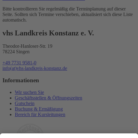
Bitte kontrollieren Sie regelmäßig die Terminplanung auf dieser
Seite. Sollten sich Termine verschieben, aktualisiert sich diese Liste
automatisch.
vhs Landkreis Konstanz e. V.
Theodor-Hanloser-Str. 19
78224 Singen
+49 7731 9581-0
info(at)vhs-landkreis-konstanz.de
Informationen
Wir suchen Sie
Geschäftsstellen & Öffnungszeiten
Gutschein
Buchung & Ermäßigung
Bereich für Kursleitungen