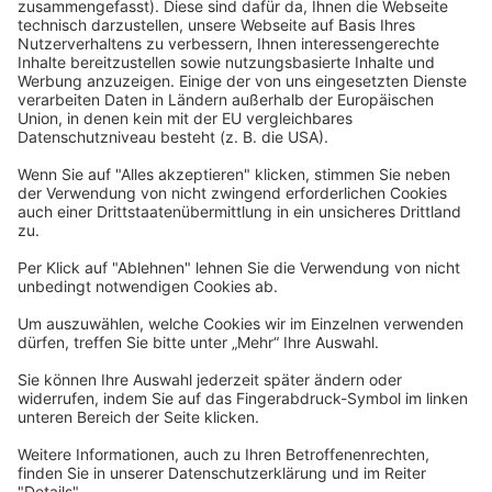
Allgemeine Geschäftsbedingungen
Widerrufsbelehrung
Datenschutzerklärung
Barrierefreiheitserklärung
Impressum
Widerrufsformular
Newsletter
Per E-Mail informieren wir Sie über interessante Angebote.
Zum Newsletter anmelden
vhs Post
Unsere gedruckte
vhs Post
erscheint drei Mal im Jahr.
Zur vhs Post anmelden
Kontrast
Schriftgröße
A
A
A
Kurs-Merkliste