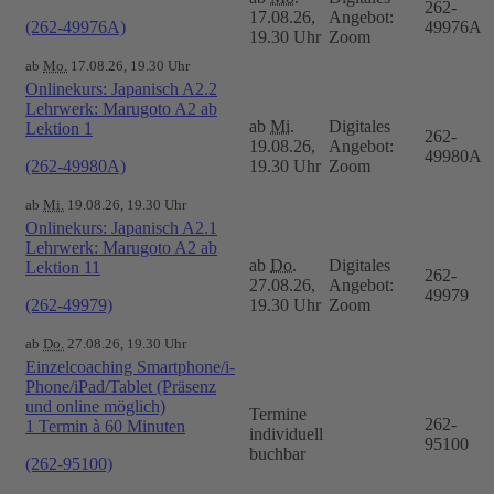
262-
17.08.26,
Angebot:
(262-49976A)
49976A
19.30 Uhr
Zoom
ab
Mo.
17.08.26, 19.30 Uhr
Onlinekurs: Japanisch A2.2
Lehrwerk: Marugoto A2 ab
ab
Mi.
Digitales
Lektion 1
262-
19.08.26,
Angebot:
49980A
(262-49980A)
19.30 Uhr
Zoom
ab
Mi.
19.08.26, 19.30 Uhr
Onlinekurs: Japanisch A2.1
Lehrwerk: Marugoto A2 ab
ab
Do.
Digitales
Lektion 11
262-
27.08.26,
Angebot:
49979
(262-49979)
19.30 Uhr
Zoom
ab
Do.
27.08.26, 19.30 Uhr
Einzelcoaching Smartphone/i-
Phone/iPad/Tablet (Präsenz
und online möglich)
Termine
262-
1 Termin à 60 Minuten
individuell
95100
buchbar
(262-95100)