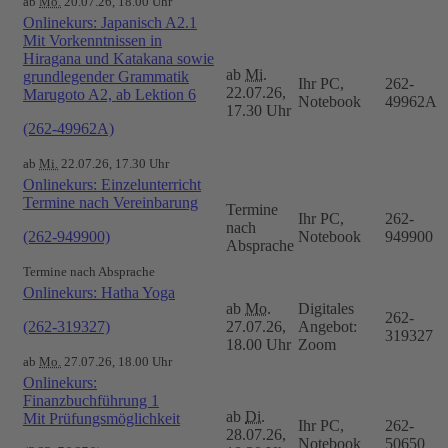
ab
Mo.
20.07.26, 18.00 Uhr
Onlinekurs: Japanisch A2.1
Mit Vorkenntnissen in
Hiragana und Katakana sowie
ab
Mi.
grundlegender Grammatik
Ihr PC,
262-
22.07.26,
Marugoto A2, ab Lektion 6
Notebook
49962A
17.30 Uhr
(262-49962A)
ab
Mi.
22.07.26, 17.30 Uhr
Onlinekurs: Einzelunterricht
Termine nach Vereinbarung
Termine
Ihr PC,
262-
nach
(262-949900)
Notebook
949900
Absprache
Termine nach Absprache
Onlinekurs: Hatha Yoga
ab
Mo.
Digitales
262-
(262-319327)
27.07.26,
Angebot:
319327
18.00 Uhr
Zoom
ab
Mo.
27.07.26, 18.00 Uhr
Onlinekurs:
Finanzbuchführung 1
ab
Di.
Mit Prüfungsmöglichkeit
Ihr PC,
262-
28.07.26,
Notebook
50650