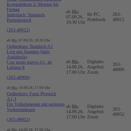
Kompaktkurs 2: Montag bis
Freitag
ab
Mo.
Ihr PC,
263-
Italienisch, Spanisch,
07.09.26,
Notebook
49912
Portugiesisch
19.30 Uhr
(263-49912)
ab
Mo.
07.09.26, 19.30 Uhr
Onlinekurs: Spanisch A1
Live aus Spanien (Jaén,
Andalucía)
ab
Mo.
Digitales
Con gusto nuevo A1, ab
263-
14.09.26,
Angebot:
Lektion 8
48900
17.00 Uhr
Zoom
(263-48900)
ab
Mo.
14.09.26, 17.00 Uhr
Onlinekurs: Farsi /Persisch
A1,3
Für Teilnehmende mit geringen
ab
Mo.
Digitales
263-
Vorkenntnissen
14.09.26,
Angebot:
49952
17.00 Uhr
Zoom
(263-49952)
ab
Mo.
14.09.26, 17.00 Uhr