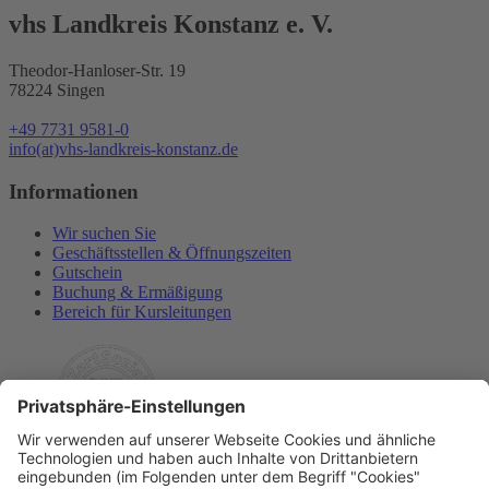
vhs Landkreis Konstanz e. V.
Theodor-Hanloser-Str. 19
78224 Singen
+49 7731 9581-0
info(at)vhs-landkreis-konstanz.de
Informationen
Wir suchen Sie
Geschäftsstellen & Öffnungszeiten
Gutschein
Buchung & Ermäßigung
Bereich für Kursleitungen
Rechtliches