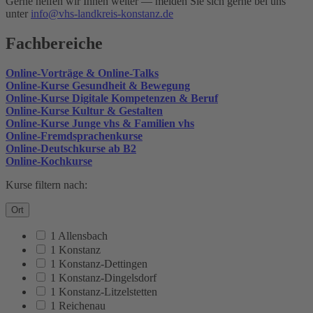
Gerne helfen wir Ihnen weiter — melden Sie sich gerne bei uns
unter
info@vhs-landkreis-konstanz.de
Fachbereiche
Online-Vorträge & Online-Talks
Online-Kurse Gesundheit & Bewegung
Online-Kurse Digitale Kompetenzen & Beruf
Online-Kurse Kultur & Gestalten
Online-Kurse Junge vhs & Familien vhs
Online-Fremdsprachenkurse
Online-Deutschkurse ab B2
Online-Kochkurse
Kurse filtern nach:
Ort
1 Allensbach
1 Konstanz
1 Konstanz-Dettingen
1 Konstanz-Dingelsdorf
1 Konstanz-Litzelstetten
1 Reichenau