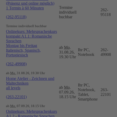
(Präsenz und online möglich)
Termine
1 Termin à 60 Minuten
262-
individuell
95118
(262-95118)
buchbar
Termine individuell buchbar
Onlinekurs: Mehrsprachenkurs
kompakt A1.1: Romanische
Sprachen
Montag bis Freitag
ab
Mo.
Ihr PC,
262-
Italienisch, Spanisch,
31.08.26,
Notebook
49908
Portugiesisch
19.30 Uhr
(262-49908)
ab
Mo.
31.08.26, 19.30 Uhr
Home Atelier - Zeichnen und
Maltechniken
Ihr PC,
ab
Mo.
all levels
Notebook,
263-
07.09.26,
Tablet,
22101
(263-22101)
18.15 Uhr
Smartphone
ab
Mo.
07.09.26, 18.15 Uhr
Onlinekurs: Mehrsprachenkurs
A1.2 - Romanische Sprachen