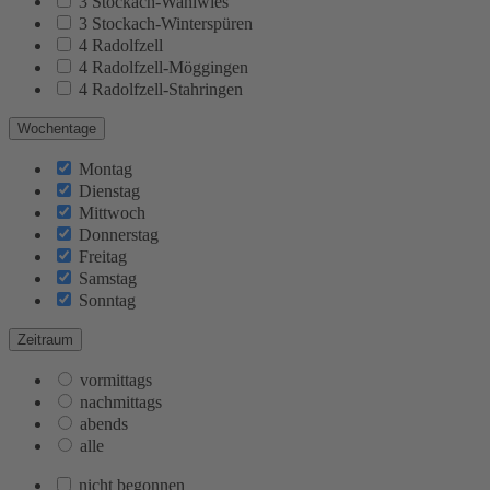
3 Stockach-Wahlwies
3 Stockach-Winterspüren
4 Radolfzell
4 Radolfzell-Möggingen
4 Radolfzell-Stahringen
Wochentage
Montag
Dienstag
Mittwoch
Donnerstag
Freitag
Samstag
Sonntag
Zeitraum
vormittags
nachmittags
abends
alle
nicht begonnen