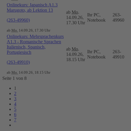
Onlinekurs: Japanisch A1.3
Marugoto, ab Lektion 13
ab
Mo.
Ihr PC,
263-
14.09.26,
(263-49960)
Notebook
49960
17.30 Uhr
ab
Mo.
14.09.26, 17.30 Uhr
Onlinekurs: Mehrsprachenkurs
A1.3 - Romanische Sprachen
Italienisch, Spanisch,
ab
Mo.
Ihr PC,
263-
Portugiesisch
14.09.26,
Notebook
49910
18.15 Uhr
(263-49910)
ab
Mo.
14.09.26, 18.15 Uhr
Seite 1 von 8
1
2
3
4
5
6
7