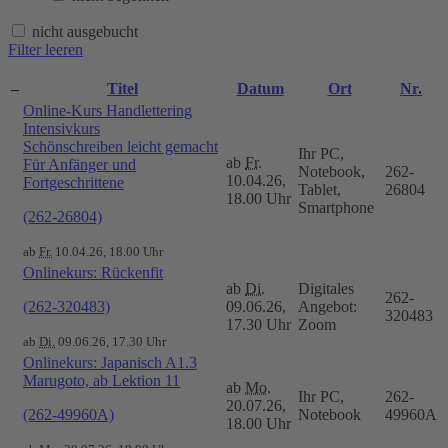
nicht ausgebucht
Filter leeren
–
Titel
Datum
Ort
Nr.
Online-Kurs Handlettering
Intensivkurs
Schönschreiben leicht gemacht
Ihr PC,
ab
Fr.
Für Anfänger und
Notebook,
262-
10.04.26,
Fortgeschrittene
Tablet,
26804
18.00 Uhr
Smartphone
(262-26804)
ab
Fr.
10.04.26, 18.00 Uhr
Onlinekurs: Rückenfit
ab
Di.
Digitales
262-
(262-320483)
09.06.26,
Angebot:
320483
17.30 Uhr
Zoom
ab
Di.
09.06.26, 17.30 Uhr
Onlinekurs: Japanisch A1.3
Marugoto, ab Lektion 11
ab
Mo.
Ihr PC,
262-
20.07.26,
(262-49960A)
Notebook
49960A
18.00 Uhr