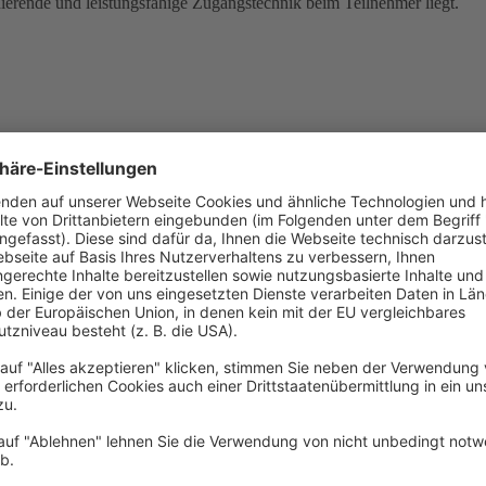
nierende und leistungsfähige Zugangstechnik beim Teilnehmer liegt.
untstifte, Skizzenbuch oder- Block; Aquarellfarben- und Papier; Haarpin
.ä.