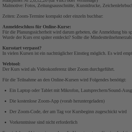
Haarpinsel Nr 2,6,12,20 (da Vinci oder Vernissage)
Malmotive: Fotos, Zeitungsausschnitte, Kunstdrucke, Zeichenlehrbuc
Zeiten: Zoom-Termine kompakt oder einzeln buchbar:
Anmeldeschluss für Online-Kurse:
Für die Planungssicherheit wird darum gebeten, die Anmeldung bis 
Wurde der Kurs erst später entdeckt? Sollte die Mindestteilnehmerzah
Kursstart verpasst?
In vielen Kursen ist ein nachträglicher Einstieg möglich. Es wird em
Webtool:
Der Kurs wird als Videokonferenz über Zoom durchgeführt.
Für die Teilnahme an den Online-Kursen wird Folgendes benötigt:
Ein Laptop oder Tablet mit Mikrofon, Lautsprechern/Sound-Au
Die kostenlose Zoom-App (vorab heruntergeladen)
Der Zoom-Code, der am Tag vor Kursbeginn zugeschickt wird
Vorkenntnisse sind nicht erforderlich