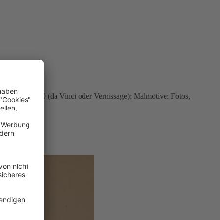
sel Nr 2,6,12,20 (da Vinci oder Vernissage); Malmotive: Fotos,