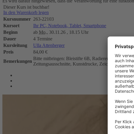
Es wird darauf hingewiesen, dass die Verantwortung für eine funktio
Dieser Kurs ist buchbar!
In den Warenkorb legen
Kursnummer
263-22103
Kursort
Ihr PC, Notebook, Tablet, Smartphone
Beginn
ab
Mo.
, 30.11.26 , 18.15 Uhr
Dauer
4 Termine
Kursleitung
Ulla Attenberger
Preis
84,00 €
Bitte mitbringen: Bleistifte 6B, Radierer, Spitzer, B
Bemerkungen
Zeitungsausschnitte, Kunstdrucke, Zeichenlehrbuch o