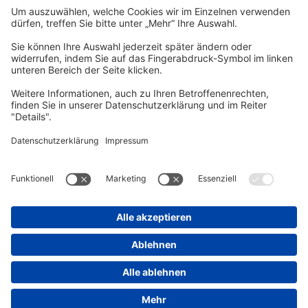
vhs Post
Unsere gedruckte
vhs Post
erscheint drei Mal im Jahr.
Zur vhs Post anmelden
Kontrast
Schriftgröße
A
A
A
Kurs-Merkliste
Die Merkliste ist nur für eingeloggte Benutzer*innen einsehbar.
Bitte melden Sie sich über den folgenden Button an:
Anmelden
Sie haben noch kein Konto?
Registrieren Sie sich jetzt
Warenkorb
Es befinden sich derzeit keine Kurse/Veranstaltungen in Ihrem
Warenkorb.