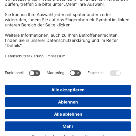
Unsere gedruckte
vhs Post
erscheint drei Mal im Jahr.
Zur vhs Post anmelden
Kontrast
Schriftgröße
A
A
A
Kurs-Merkliste
Die Merkliste ist nur für eingeloggte Benutzer*innen einsehbar.
Bitte melden Sie sich über den folgenden Button an:
Anmelden
Sie haben noch kein Konto?
Registrieren Sie sich jetzt
Warenkorb
Es befinden sich derzeit keine Kurse/Veranstaltungen in Ihrem
Warenkorb.
Warenkorb aufrufen