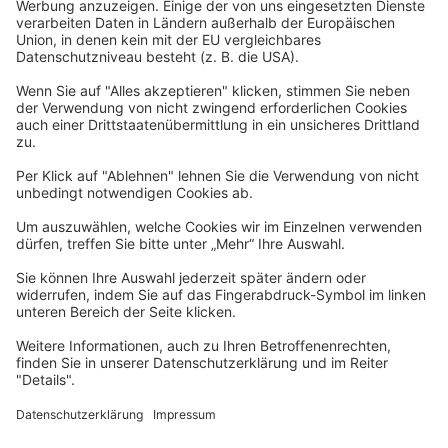
Datenschutzerklärung
Barrierefreiheitserklärung
Impressum
Widerrufsformular
Newsletter
Per E-Mail informieren wir Sie über interessante Angebote.
Zum Newsletter anmelden
vhs Post
Unsere gedruckte
vhs Post
erscheint drei Mal im Jahr.
Zur vhs Post anmelden
Kontrast
Schriftgröße
A
A
A
Kurs-Merkliste