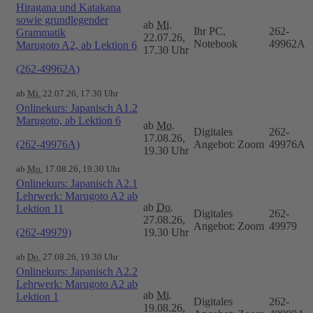
Hiragana und Katakana
sowie grundlegender
ab
Mi.
Ihr PC,
262-
Grammatik
22.07.26,
Notebook
49962A
Marugoto A2, ab Lektion 6
17.30 Uhr
(262-49962A)
ab
Mi.
22.07.26, 17.30 Uhr
Onlinekurs: Japanisch A1.2
Marugoto, ab Lektion 6
ab
Mo.
Digitales
262-
17.08.26,
(262-49976A)
Angebot: Zoom
49976A
19.30 Uhr
ab
Mo.
17.08.26, 19.30 Uhr
Onlinekurs: Japanisch A2.1
Lehrwerk: Marugoto A2 ab
ab
Do.
Lektion 11
Digitales
262-
27.08.26,
Angebot: Zoom
49979
(262-49979)
19.30 Uhr
ab
Do.
27.08.26, 19.30 Uhr
Onlinekurs: Japanisch A2.2
Lehrwerk: Marugoto A2 ab
ab
Mi.
Lektion 1
Digitales
262-
19.08.26,