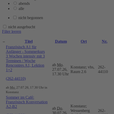
abends
alle
nicht begonnen
nicht ausgebucht
Filter leeren
–
Titel
Datum
Ort
Nr.
Französisch A1 für
Anfänger - Sommerkurs
3 Wochen intensiv mit 3
Terminen / Woche
ab
Mo.
Rencontres A1, Lektion
Konstanz; vhs,
262-
27.07.26,
1+2
Raum 2.6
44110
17.30 Uhr
(262-44110)
ab
Mo.
27.07.26, 17.30 Uhr in
Konstanz
Sommer im Café:
Französisch Konversation
Konstanz;
A2-B2
ab
Do.
Wessenberg
262-
30.07.26,