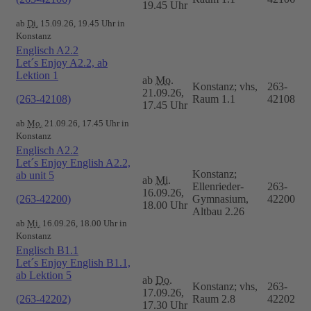
19.45 Uhr
ab
Di.
15.09.26, 19.45 Uhr in
Konstanz
Englisch A2.2
Let´s Enjoy A2.2, ab
Lektion 1
ab
Mo.
Konstanz; vhs,
263-
21.09.26,
(263-42108)
Raum 1.1
42108
17.45 Uhr
ab
Mo.
21.09.26, 17.45 Uhr in
Konstanz
Englisch A2.2
Let´s Enjoy English A2.2,
Konstanz;
ab unit 5
ab
Mi.
Ellenrieder-
263-
16.09.26,
(263-42200)
Gymnasium,
42200
18.00 Uhr
Altbau 2.26
ab
Mi.
16.09.26, 18.00 Uhr in
Konstanz
Englisch B1.1
Let´s Enjoy English B1.1,
ab Lektion 5
ab
Do.
Konstanz; vhs,
263-
17.09.26,
(263-42202)
Raum 2.8
42202
17.30 Uhr