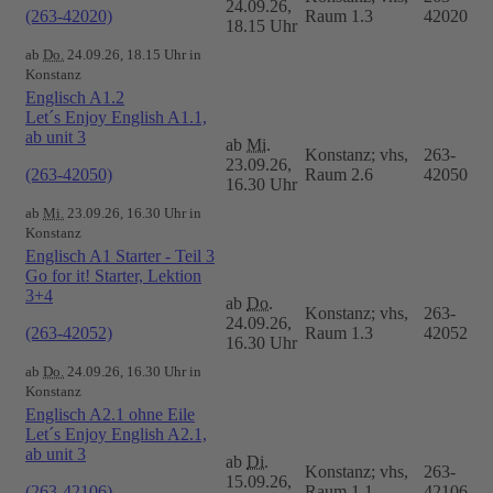
24.09.26,
(263-42020)
Raum 1.3
42020
18.15 Uhr
ab
Do.
24.09.26, 18.15 Uhr in
Konstanz
Englisch A1.2
Let´s Enjoy English A1.1,
ab unit 3
ab
Mi.
Konstanz; vhs,
263-
23.09.26,
(263-42050)
Raum 2.6
42050
16.30 Uhr
ab
Mi.
23.09.26, 16.30 Uhr in
Konstanz
Englisch A1 Starter - Teil 3
Go for it! Starter, Lektion
3+4
ab
Do.
Konstanz; vhs,
263-
24.09.26,
(263-42052)
Raum 1.3
42052
16.30 Uhr
ab
Do.
24.09.26, 16.30 Uhr in
Konstanz
Englisch A2.1 ohne Eile
Let´s Enjoy English A2.1,
ab unit 3
ab
Di.
Konstanz; vhs,
263-
15.09.26,
(263-42106)
Raum 1.1
42106