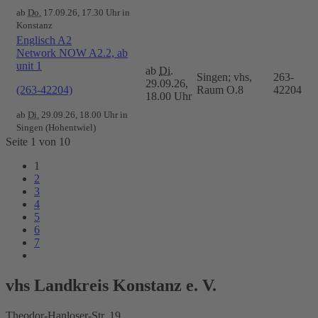
ab
Do.
17.09.26, 17.30 Uhr in
Konstanz
Englisch A2
Network NOW A2.2, ab
unit 1
ab
Di.
Singen; vhs,
263-
29.09.26,
(263-42204)
Raum O.8
42204
18.00 Uhr
ab
Di.
29.09.26, 18.00 Uhr in
Singen (Hohentwiel)
Seite 1 von 10
1
2
3
4
5
6
7
vhs Landkreis Konstanz e. V.
Theodor-Hanloser-Str. 19