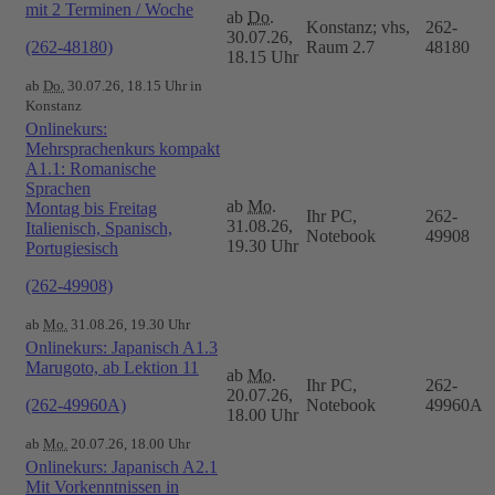
mit 2 Terminen / Woche
ab
Do.
Konstanz; vhs,
262-
30.07.26,
(262-48180)
Raum 2.7
48180
18.15 Uhr
ab
Do.
30.07.26, 18.15 Uhr in
Konstanz
Onlinekurs:
Mehrsprachenkurs kompakt
A1.1: Romanische
Sprachen
ab
Mo.
Montag bis Freitag
Ihr PC,
262-
31.08.26,
Italienisch, Spanisch,
Notebook
49908
19.30 Uhr
Portugiesisch
(262-49908)
ab
Mo.
31.08.26, 19.30 Uhr
Onlinekurs: Japanisch A1.3
Marugoto, ab Lektion 11
ab
Mo.
Ihr PC,
262-
20.07.26,
(262-49960A)
Notebook
49960A
18.00 Uhr
ab
Mo.
20.07.26, 18.00 Uhr
Onlinekurs: Japanisch A2.1
Mit Vorkenntnissen in