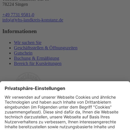
78224 Singen
+49 7731 9581-0
info(at)vhs-landkreis-konstanz.de
Informationen
Wir suchen Sie
Geschäftsstellen & Öffnungszeiten
Gutschein
Buchung & Ermäßigung
Bereich für Kursleitungen
Rechtliches
Allgemeine Geschäftsbedingungen
Widerrufsbelehrung