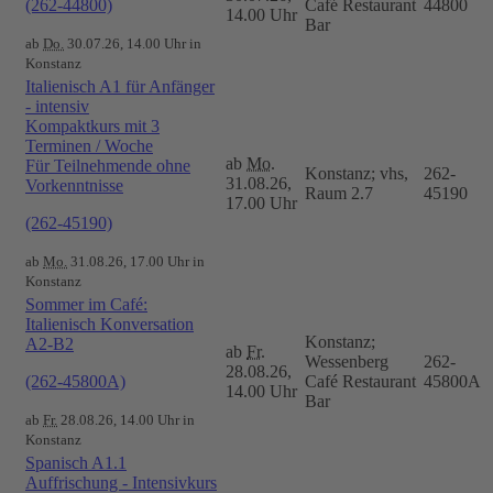
(262-44800)
Café Restaurant
44800
14.00 Uhr
Bar
ab
Do.
30.07.26, 14.00 Uhr in
Konstanz
Italienisch A1 für Anfänger
- intensiv
Kompaktkurs mit 3
Terminen / Woche
ab
Mo.
Für Teilnehmende ohne
Konstanz; vhs,
262-
31.08.26,
Vorkenntnisse
Raum 2.7
45190
17.00 Uhr
(262-45190)
ab
Mo.
31.08.26, 17.00 Uhr in
Konstanz
Sommer im Café:
Italienisch Konversation
Konstanz;
A2-B2
ab
Fr.
Wessenberg
262-
28.08.26,
(262-45800A)
Café Restaurant
45800A
14.00 Uhr
Bar
ab
Fr.
28.08.26, 14.00 Uhr in
Konstanz
Spanisch A1.1
Auffrischung - Intensivkurs