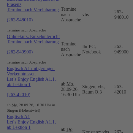
Präsenz
Termine
Termine nach Vereinbarung
262-
nach
vhs
948010
(262-948010)
Absprache
Termine nach Absprache
Onlinekurs: Einzelunterricht
Termine nach Vereinbarung
Termine
Ihr PC,
262-
nach
(262-949900)
Notebook
949900
Absprache
Termine nach Absprache
Englisch A1 mit geringen
Vorkenntnissen
Let´s Enjoy English A1.1,
ab
Mo.
ab Lektion 1
Singen; vhs,
263-
28.09.26,
Raum O.3
42010
(263-42010)
16.30 Uhr
ab
Mo.
28.09.26, 16.30 Uhr in
Singen (Hohentwiel)
Englisch A1
Let´s Enjoy English A1.1,
ab Lektion 1
ab
Do.
Konstanz; vhs,
263-