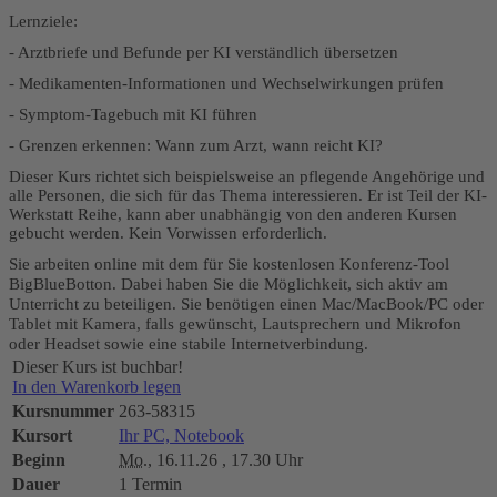
Lernziele:
- Arztbriefe und Befunde per KI verständlich übersetzen
- Medikamenten-Informationen und Wechselwirkungen prüfen
- Symptom-Tagebuch mit KI führen
- Grenzen erkennen: Wann zum Arzt, wann reicht KI?
Dieser Kurs richtet sich beispielsweise an pflegende Angehörige und
alle Personen, die sich für das Thema interessieren. Er ist Teil der KI-
Werkstatt Reihe, kann aber unabhängig von den anderen Kursen
gebucht werden. Kein Vorwissen erforderlich.
Sie arbeiten online mit dem für Sie kostenlosen Konferenz-Tool
BigBlueBotton. Dabei haben Sie die Möglichkeit, sich aktiv am
Unterricht zu beteiligen. Sie benötigen einen Mac/MacBook/PC oder
Tablet mit Kamera, falls gewünscht, Lautsprechern und Mikrofon
oder Headset sowie eine stabile Internetverbindung.
Dieser Kurs ist buchbar!
In den Warenkorb legen
Kursnummer
263-58315
Kursort
Ihr PC, Notebook
Beginn
Mo.
, 16.11.26 , 17.30 Uhr
Dauer
1 Termin