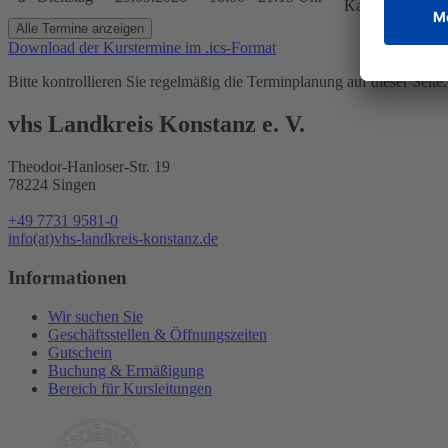
Katzgasse 7, 7
Alle Termine anzeigen
Download der Kurstermine im .ics-Format
Bitte kontrollieren Sie regelmäßig die Terminplanung auf dieser Seite. 
vhs Landkreis Konstanz e. V.
Theodor-Hanloser-Str. 19
78224 Singen
+49 7731 9581-0
info(at)vhs-landkreis-konstanz.de
Informationen
Wir suchen Sie
Geschäftsstellen & Öffnungszeiten
Gutschein
Buchung & Ermäßigung
Bereich für Kursleitungen