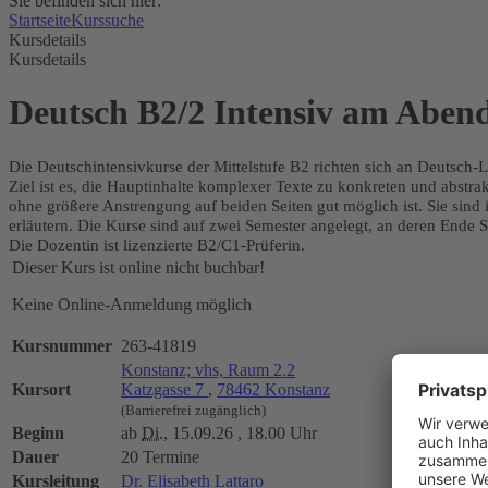
Sie befinden sich hier:
Startseite
Kurssuche
Kursdetails
Kursdetails
Deutsch B2/2 Intensiv am Aben
Die Deutschintensivkurse der Mittelstufe B2 richten sich an Deutsch-
Ziel ist es, die Hauptinhalte komplexer Texte zu konkreten und abstr
ohne größere Anstrengung auf beiden Seiten gut möglich ist. Sie sind
erläutern. Die Kurse sind auf zwei Semester angelegt, an deren Ende S
Die Dozentin ist lizenzierte B2/C1-Prüferin.
Dieser Kurs ist online nicht buchbar!
Keine Online-Anmeldung möglich
Kursnummer
263-41819
Konstanz; vhs, Raum 2.2
Kursort
Katzgasse 7
,
78462 Konstanz
(Barrierefrei zugänglich)
Beginn
ab
Di.
, 15.09.26 , 18.00 Uhr
Dauer
20 Termine
Kursleitung
Dr. Elisabeth Lattaro