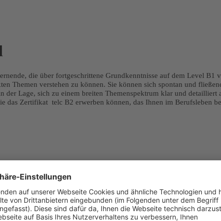
d
Lernende, die über fortgeschrittene Grundkenntnisse auf dem Level B1 
akten Themen verstehen zu können. Sie können sich spontan und fließen
 in der Lage, sich zu einem breiten Themenspektrum klar und detaillier
ie das Zertifikat telc B2 erwerben können, das Ihnen im Berufsleben bes