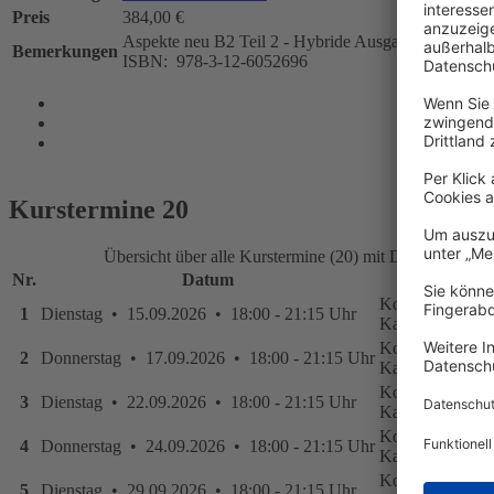
Preis
384,00 €
Aspekte neu B2 Teil 2 - Hybride Ausgabe allango: Mi
Bemerkungen
ISBN: ‎ 978-3-12-6052696
Kurstermine
20
Übersicht über alle Kurstermine (20) mit Datum und Or
Nr.
Datum
Or
Konstanz; vhs,
1
Dienstag • 15.09.2026 • 18:00 - 21:15 Uhr
Katzgasse 7, 7
Konstanz; vhs,
2
Donnerstag • 17.09.2026 • 18:00 - 21:15 Uhr
Katzgasse 7, 7
Konstanz; vhs,
3
Dienstag • 22.09.2026 • 18:00 - 21:15 Uhr
Katzgasse 7, 7
Konstanz; vhs,
4
Donnerstag • 24.09.2026 • 18:00 - 21:15 Uhr
Katzgasse 7, 7
Konstanz; vhs,
5
Dienstag • 29.09.2026 • 18:00 - 21:15 Uhr