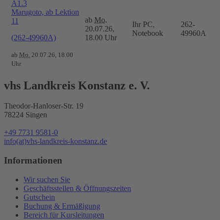
A1.3
Marugoto, ab Lektion
ab
Mo.
11
Ihr PC,
262-
20.07.26,
Notebook
49960A
(262-49960A)
18.00 Uhr
ab
Mo.
20.07.26, 18.00
Uhr
vhs Landkreis Konstanz e. V.
Theodor-Hanloser-Str. 19
78224 Singen
+49 7731 9581-0
info(at)vhs-landkreis-konstanz.de
Informationen
Wir suchen Sie
Geschäftsstellen & Öffnungszeiten
Gutschein
Buchung & Ermäßigung
Bereich für Kursleitungen