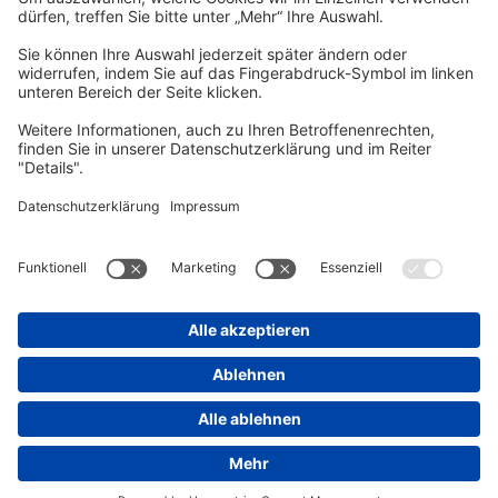
Unsere gedruckte
vhs Post
erscheint drei Mal im Jahr.
Zur vhs Post anmelden
Kontrast
Schriftgröße
A
A
A
Kurs-Merkliste
Die Merkliste ist nur für eingeloggte Benutzer*innen einsehbar.
Bitte melden Sie sich über den folgenden Button an:
Anmelden
Sie haben noch kein Konto?
Registrieren Sie sich jetzt
Warenkorb
Es befinden sich derzeit keine Kurse/Veranstaltungen in Ihrem
Warenkorb.
Warenkorb aufrufen