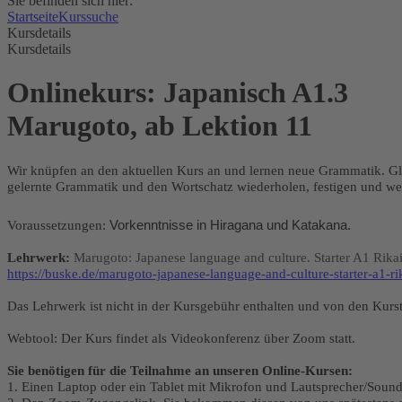
Sie befinden sich hier:
Startseite
Kurssuche
Kursdetails
Kursdetails
Onlinekurs: Japanisch A1.3
Marugoto, ab Lektion 11
Wir knüpfen an den aktuellen Kurs an und lernen neue Grammatik. Gl
gelernte Grammatik und den Wortschatz wiederholen, festigen und wei
Voraussetzungen:
Vorkenntnisse in Hiragana und Katakana.
Lehrwerk:
Marugoto: Japanese language and culture. Starter A1 Rika
https://buske.de/marugoto-japanese-language-and-culture-starter-a1-r
Das Lehrwerk ist nicht in der Kursgebühr enthalten und von den Kurs
Webtool: Der Kurs findet als Videokonferenz über Zoom statt.
Sie benötigen für die Teilnahme an unseren Online-Kursen:
1. Einen Laptop oder ein Tablet mit Mikrofon und Lautsprecher/Sou