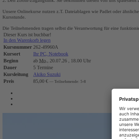
2. Den Zoom-Zugangslink. Sie bekommen diesen von uns spätestens a
Unsere Onlinekurse nutzen z.T. Dateiablagen wie Padlet oder ähnliches
Kursstunde.
Die Teilnehmenden tragen selbst die Verantwortung für eine funktion
Dieser Kurs ist buchbar!
In den Warenkorb legen
Kursnummer
262-49960A
Kursort
Ihr PC, Notebook
Beginn
ab
Mo.
, 20.07.26 , 18.00 Uhr
Dauer
5 Termine
Kursleitung
Akiko Suzuki
Preis
85,00 €
— Teilnehmende: 5-8