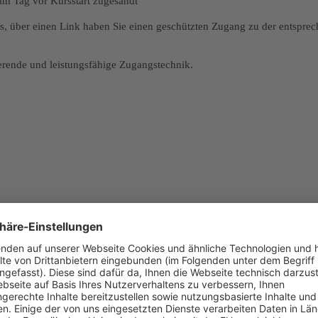
m Tag vor Kursstart zugesandt
, über einen Link haben Sie einen geschützten Zugang zu der entspreche
ierende und leistungsfähige Zugangstechnik.