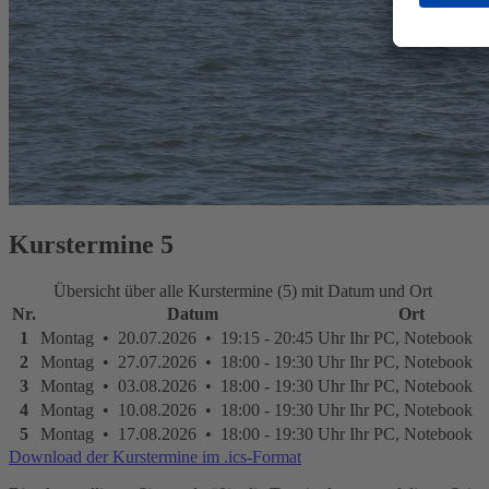
Kurstermine
5
Übersicht über alle Kurstermine (5) mit Datum und Ort
Nr.
Datum
Ort
1
Montag • 20.07.2026 • 19:15 - 20:45 Uhr
Ihr PC, Notebook
2
Montag • 27.07.2026 • 18:00 - 19:30 Uhr
Ihr PC, Notebook
3
Montag • 03.08.2026 • 18:00 - 19:30 Uhr
Ihr PC, Notebook
4
Montag • 10.08.2026 • 18:00 - 19:30 Uhr
Ihr PC, Notebook
5
Montag • 17.08.2026 • 18:00 - 19:30 Uhr
Ihr PC, Notebook
Download der Kurstermine im .ics-Format