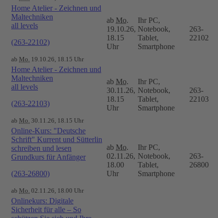
Home Atelier - Zeichnen und
Maltechniken
ab
Mo.
Ihr PC,
all levels
19.10.26,
Notebook,
263-
18.15
Tablet,
22102
(263-22102)
Uhr
Smartphone
ab
Mo.
19.10.26, 18.15 Uhr
Home Atelier - Zeichnen und
Maltechniken
ab
Mo.
Ihr PC,
all levels
30.11.26,
Notebook,
263-
18.15
Tablet,
22103
(263-22103)
Uhr
Smartphone
ab
Mo.
30.11.26, 18.15 Uhr
Online-Kurs: "Deutsche
Schrift" Kurrent und Sütterlin
ab
Mo.
Ihr PC,
schreiben und lesen
02.11.26,
Notebook,
263-
Grundkurs für Anfänger
18.00
Tablet,
26800
(263-26800)
Uhr
Smartphone
ab
Mo.
02.11.26, 18.00 Uhr
Onlinekurs: Digitale
Sicherheit für alle – So