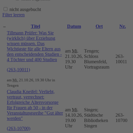
nicht ausgebucht
Filter leeren
–
Titel
Datum
Ort
Nr.
Tillmann Prüfer: Was Sie
(wirklich) über Erziehung
wissen müssen. Das
Wichtigste für alle Eltern aus
am
Mi.
Tengen;
den entscheidenden Studien -
21.10.26,
Schloss
263-
4 Töchter und 400 Studien
19.30
Blumenfeld,
10011
Uhr
Vortragsraum
(263-10011)
am
Mi.
21.10.26, 19.30 Uhr in
Tengen
Claudia Kneifel: Verliebt,
vertraut, verrechnet:
Erfolgreiche Altersvorsorge
für Frauen ab 50 - in der
am
Mi.
Singen;
Veranstaltungsreihe "Gut älter
14.10.26,
Städtische
263-
werden"
19.00
Bibliotheken
10700
Uhr
Singen
(263-10700)