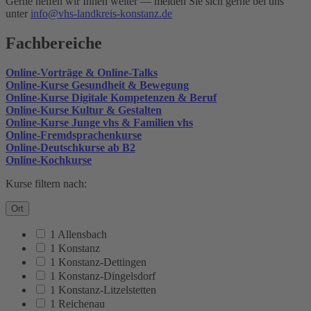
Gerne helfen wir Ihnen weiter — melden Sie sich gerne bei uns
unter
info@vhs-landkreis-konstanz.de
Fachbereiche
Online-Vorträge & Online-Talks
Online-Kurse Gesundheit & Bewegung
Online-Kurse Digitale Kompetenzen & Beruf
Online-Kurse Kultur & Gestalten
Online-Kurse Junge vhs & Familien vhs
Online-Fremdsprachenkurse
Online-Deutschkurse ab B2
Online-Kochkurse
Kurse filtern nach:
Ort
1 Allensbach
1 Konstanz
1 Konstanz-Dettingen
1 Konstanz-Dingelsdorf
1 Konstanz-Litzelstetten
1 Reichenau