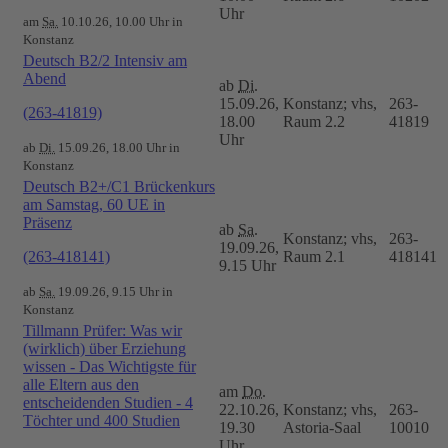
Uhr
am
Sa.
10.10.26, 10.00 Uhr in
Konstanz
Deutsch B2/2 Intensiv am
Abend
ab
Di.
15.09.26,
Konstanz; vhs,
263-
(263-41819)
18.00
Raum 2.2
41819
Uhr
ab
Di.
15.09.26, 18.00 Uhr in
Konstanz
Deutsch B2+/C1 Brückenkurs
am Samstag, 60 UE in
Präsenz
ab
Sa.
Konstanz; vhs,
263-
19.09.26,
(263-418141)
Raum 2.1
418141
9.15 Uhr
ab
Sa.
19.09.26, 9.15 Uhr in
Konstanz
Tillmann Prüfer: Was wir
(wirklich) über Erziehung
wissen - Das Wichtigste für
alle Eltern aus den
am
Do.
entscheidenden Studien - 4
22.10.26,
Konstanz; vhs,
263-
Töchter und 400 Studien
19.30
Astoria-Saal
10010
Uhr