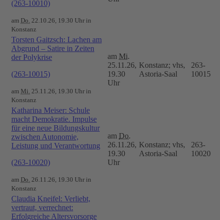
(263-10010)
am
Do.
22.10.26, 19.30 Uhr in
Konstanz
Torsten Gaitzsch: Lachen am
Abgrund – Satire in Zeiten
am
Mi.
der Polykrise
25.11.26,
Konstanz; vhs,
263-
(263-10015)
19.30
Astoria-Saal
10015
Uhr
am
Mi.
25.11.26, 19.30 Uhr in
Konstanz
Katharina Meiser: Schule
macht Demokratie. Impulse
für eine neue Bildungskultur
am
Do.
zwischen Autonomie,
26.11.26,
Konstanz; vhs,
263-
Leistung und Verantwortung
19.30
Astoria-Saal
10020
(263-10020)
Uhr
am
Do.
26.11.26, 19.30 Uhr in
Konstanz
Claudia Kneifel: Verliebt,
vertraut, verrechnet:
Erfolgreiche Altersvorsorge