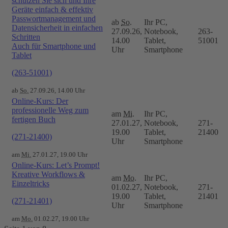
schützen Sie sich und Ihre
Geräte einfach & effektiv
Passwortmanagement und
ab
So.
Ihr PC,
Datensicherheit in einfachen
27.09.26,
Notebook,
263-
Schritten
14.00
Tablet,
51001
Auch für Smartphone und
Uhr
Smartphone
Tablet
(263-51001)
ab
So.
27.09.26, 14.00 Uhr
Online-Kurs: Der
professionelle Weg zum
am
Mi.
Ihr PC,
fertigen Buch
27.01.27,
Notebook,
271-
19.00
Tablet,
21400
(271-21400)
Uhr
Smartphone
am
Mi.
27.01.27, 19.00 Uhr
Online-Kurs: Let’s Prompt!
Kreative Workflows &
am
Mo.
Ihr PC,
Einzeltricks
01.02.27,
Notebook,
271-
19.00
Tablet,
21401
(271-21401)
Uhr
Smartphone
am
Mo.
01.02.27, 19.00 Uhr