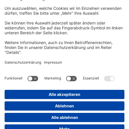
vhs Post
Unsere gedruckte
vhs Post
erscheint drei Mal im Jahr.
Zur vhs Post anmelden
Kontrast
Schriftgröße
A
A
A
Kurs-Merkliste
Die Merkliste ist nur für eingeloggte Benutzer*innen einsehbar.
Bitte melden Sie sich über den folgenden Button an:
Anmelden
Sie haben noch kein Konto?
Registrieren Sie sich jetzt
Warenkorb
Es befinden sich derzeit keine Kurse/Veranstaltungen in Ihrem
Warenkorb.