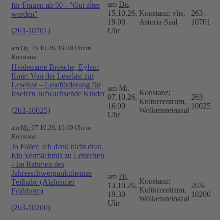
am
Do.
für Frauen ab 50 - "Gut älter
15.10.26,
Konstanz; vhs,
263-
werden"
19.00
Astoria-Saal
10701
(263-10701)
Uhr
am
Do.
15.10.26, 19.00 Uhr in
Konstanz
Heidemarie Brosche, Eylem
Emir: Von der Leselast zur
Leselust – Leseförderung für
am
Mi.
Konstanz;
lesefern aufwachsende Kinder
07.10.26,
263-
Kulturzentrum,
16.00
10025
(263-10025)
Wolkensteinsaal
Uhr
am
Mi.
07.10.26, 16.00 Uhr in
Konstanz
Jo Failer: Ich denk nicht dran.
Ein Vermächtnis zu Lebzeiten
- Im Rahmen des
Jahresschwerpunktthemas
am
Di.
Konstanz;
Teilhabe (Alzheimer
13.10.26,
263-
Kulturzentrum,
Frühform)
19.30
10200
Wolkensteinsaal
Uhr
(263-10200)