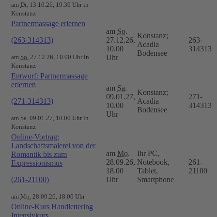
am
Di.
13.10.26, 19.30 Uhr in
Konstanz
Partnermassage erlernen
am
So.
Konstanz;
(263-314313)
27.12.26,
263-
Acadia
10.00
314313
Bodensee
am
So.
27.12.26, 10.00 Uhr in
Uhr
Konstanz
Entwurf: Partnermassage
erlernen
am
Sa.
Konstanz;
09.01.27,
271-
(271-314313)
Acadia
10.00
314313
Bodensee
Uhr
am
Sa.
09.01.27, 10.00 Uhr in
Konstanz
Online-Vortrag:
Landschaftsmalerei von der
am
Mo.
Ihr PC,
Romantik bis zum
28.09.26,
Notebook,
261-
Expressionismus
18.00
Tablet,
21100
(261-21100)
Uhr
Smartphone
am
Mo.
28.09.26, 18.00 Uhr
Online-Kurs Handlettering
Intensivkurs