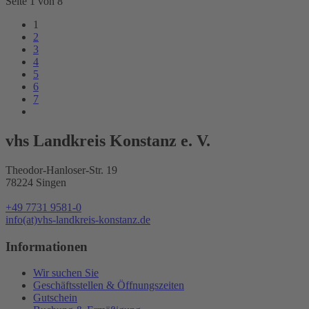
Seite 1 von 8
1
2
3
4
5
6
7
vhs Landkreis Konstanz e. V.
Theodor-Hanloser-Str. 19
78224 Singen
+49 7731 9581-0
info(at)vhs-landkreis-konstanz.de
Informationen
Wir suchen Sie
Geschäftsstellen & Öffnungszeiten
Gutschein