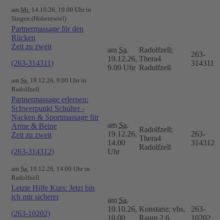
am
Mi.
14.10.26, 19.00 Uhr in
Singen (Hohentwiel)
Partnermassage für den
Rücken
Zeit zu zweit
am
Sa.
Radolfzell;
263-
19.12.26,
Thera4
(263-314311)
314311
9.00 Uhr
Radolfzell
am
Sa.
19.12.26, 9.00 Uhr in
Radolfzell
Partnermassage erlernen:
Schwerpunkt Schulter -
Nacken & Sportmassage für
am
Sa.
Arme & Beine
Radolfzell;
19.12.26,
263-
Zeit zu zweit
Thera4
14.00
314312
Radolfzell
(263-314312)
Uhr
am
Sa.
19.12.26, 14.00 Uhr in
Radolfzell
Letzte Hilfe Kurs: Jetzt bin
ich mir sicherer
am
Sa.
10.10.26,
Konstanz; vhs,
263-
(263-10202)
10.00
Raum 2.6
10202