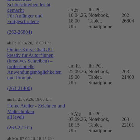
Schönschreiben leicht
ab
Fr.
Ihr PC,
gemacht
10.04.26,
Notebook,
262-
Für Anfänger und
18.00
Tablet,
26804
Fortgeschrittene
Uhr
Smartphone
(262-26804)
ab
Fr.
10.04.26, 18.00 Uhr
Online-Kurs: ChatGPT
kreativ für Autor*innen
(kreatives Schreiben) –
am
Fr.
Ihr PC,
professionelle
25.09.26,
Notebook,
263-
Anwendungsmöglichkeiten
19.00
Tablet,
21400
und Prompts
Uhr
Smartphone
(263-21400)
am
Fr.
25.09.26, 19.00 Uhr
Home Atelier - Zeichnen und
Maltechniken
ab
Mo.
Ihr PC,
all levels
07.09.26,
Notebook,
263-
18.15
Tablet,
22101
(263-22101)
Uhr
Smartphone
ab
Mo.
07.09.26, 18.15 Uhr