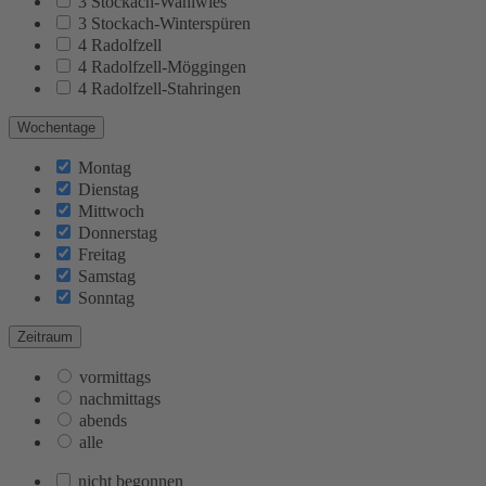
3 Stockach-Wahlwies
3 Stockach-Winterspüren
4 Radolfzell
4 Radolfzell-Möggingen
4 Radolfzell-Stahringen
Wochentage
Montag
Dienstag
Mittwoch
Donnerstag
Freitag
Samstag
Sonntag
Zeitraum
vormittags
nachmittags
abends
alle
nicht begonnen