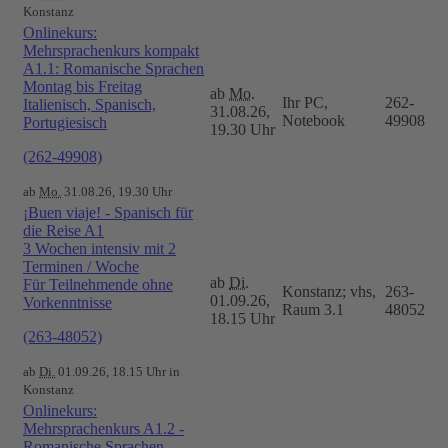
Konstanz
Onlinekurs:
Mehrsprachenkurs kompakt
A1.1: Romanische Sprachen
Montag bis Freitag
ab
Mo.
Ihr PC,
262-
Italienisch, Spanisch,
31.08.26,
Notebook
49908
Portugiesisch
19.30 Uhr
(262-49908)
ab
Mo.
31.08.26, 19.30 Uhr
¡Buen viaje! - Spanisch für
die Reise A1
3 Wochen intensiv mit 2
Terminen / Woche
ab
Di.
Für Teilnehmende ohne
Konstanz; vhs,
263-
01.09.26,
Vorkenntnisse
Raum 3.1
48052
18.15 Uhr
(263-48052)
ab
Di.
01.09.26, 18.15 Uhr in
Konstanz
Onlinekurs:
Mehrsprachenkurs A1.2 -
Romanische Sprachen