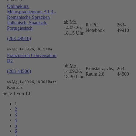
Onlinekurs:
Mehrsprachenkurs A1.3 -
Romanische Sprachen
ab
Mo.
Italienisch, Spanisch,
Ihr PC,
263-
14.09.26,
Portugiesisch
Notebook
49910
18.15 Uhr
(263-49910)
ab
Mo.
14.09.26, 18.15 Uhr
Französisch Conversation
B2
ab
Mo.
Konstanz; vhs,
263-
(263-44500)
14.09.26,
Raum 2.8
44500
18.30 Uhr
ab
Mo.
14.09.26, 18.30 Uhr in
Konstanz
Seite 1 von 10
1
2
3
4
5
6