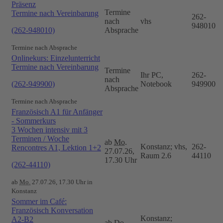
Präsenz
Termine
Termine nach Vereinbarung
262-
nach
vhs
948010
(262-948010)
Absprache
Termine nach Absprache
Onlinekurs: Einzelunterricht
Termine nach Vereinbarung
Termine
Ihr PC,
262-
nach
(262-949900)
Notebook
949900
Absprache
Termine nach Absprache
Französisch A1 für Anfänger
- Sommerkurs
3 Wochen intensiv mit 3
Terminen / Woche
ab
Mo.
Konstanz; vhs,
262-
Rencontres A1, Lektion 1+2
27.07.26,
Raum 2.6
44110
17.30 Uhr
(262-44110)
ab
Mo.
27.07.26, 17.30 Uhr in
Konstanz
Sommer im Café:
Französisch Konversation
Konstanz;
A2-B2
ab
Do.