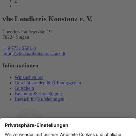
7
vhs Landkreis Konstanz e. V.
Theodor-Hanloser-Str. 19
78224 Singen
+49 7731 9581-0
info(at)vhs-landkreis-konstanz.de
Informationen
Wir suchen Sie
Geschäftsstellen & Öffnungszeiten
Gutschein
Buchung & Ermäßigung
Bereich für Kursleitungen