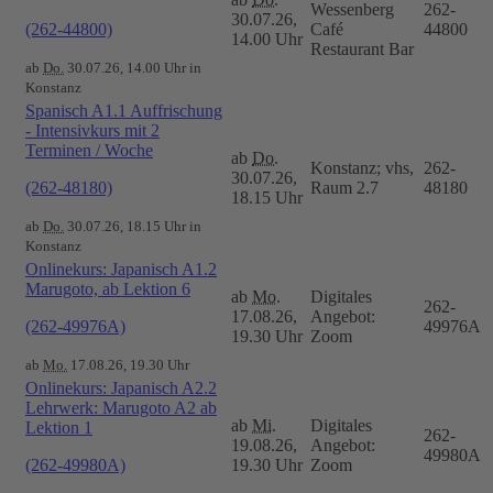
Wessenberg
262-
30.07.26,
(262-44800)
Café
44800
14.00 Uhr
Restaurant Bar
ab
Do.
30.07.26, 14.00 Uhr in
Konstanz
Spanisch A1.1 Auffrischung
- Intensivkurs mit 2
Terminen / Woche
ab
Do.
Konstanz; vhs,
262-
30.07.26,
(262-48180)
Raum 2.7
48180
18.15 Uhr
ab
Do.
30.07.26, 18.15 Uhr in
Konstanz
Onlinekurs: Japanisch A1.2
Marugoto, ab Lektion 6
ab
Mo.
Digitales
262-
17.08.26,
Angebot:
(262-49976A)
49976A
19.30 Uhr
Zoom
ab
Mo.
17.08.26, 19.30 Uhr
Onlinekurs: Japanisch A2.2
Lehrwerk: Marugoto A2 ab
ab
Mi.
Digitales
Lektion 1
262-
19.08.26,
Angebot:
49980A
(262-49980A)
19.30 Uhr
Zoom