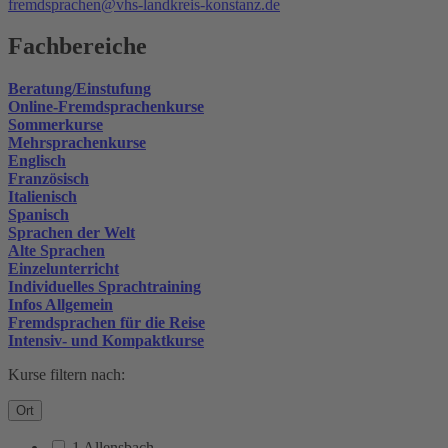
fremdsprachen@vhs-landkreis-konstanz.de
Fachbereiche
Beratung/Einstufung
Online-Fremdsprachenkurse
Sommerkurse
Mehrsprachenkurse
Englisch
Französisch
Italienisch
Spanisch
Sprachen der Welt
Alte Sprachen
Einzelunterricht
Individuelles Sprachtraining
Infos Allgemein
Fremdsprachen für die Reise
Intensiv- und Kompaktkurse
Kurse filtern nach:
Ort
1 Allensbach