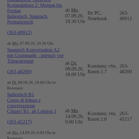
Kompaktkurs 2: Montag bis
ab
Mo.
Freitag
Ihr PC,
263-
07.09.26,
Italienisch, Spanisch,
Notebook
49912
19.30 Uhr
Portugiesisch
(263-49912)
ab
Mo.
07.09.26, 19.30 Uhr
Spanisch Konversation A2
mit Grammatik - intensiv vor
Trimesterstart
ab
Di.
Konstanz; vhs,
263-
08.09.26,
(263-48200)
Raum 2.7
48200
18.00 Uhr
ab
Di.
08.09.26, 18.00 Uhr in
Konstanz
Italienisch B1
Corso di lettura e
conversazione
ab
Mo.
Chiaro! B1, ab Lektion 1
Konstanz; vhs,
263-
14.09.26,
Raum 2.8
45217
(263-45217)
9.00 Uhr
ab
Mo.
14.09.26, 9.00 Uhr in
Konstanz