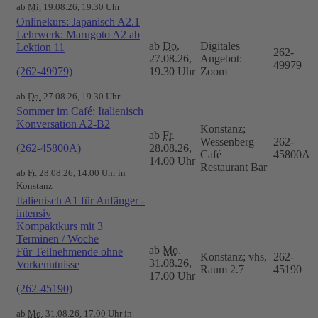
ab
Mi.
19.08.26, 19.30 Uhr
Onlinekurs: Japanisch A2.1
Lehrwerk: Marugoto A2 ab
ab
Do.
Digitales
Lektion 11
262-
27.08.26,
Angebot:
49979
(262-49979)
19.30 Uhr
Zoom
ab
Do.
27.08.26, 19.30 Uhr
Sommer im Café: Italienisch
Konversation A2-B2
Konstanz;
ab
Fr.
Wessenberg
262-
(262-45800A)
28.08.26,
Café
45800A
14.00 Uhr
Restaurant Bar
ab
Fr.
28.08.26, 14.00 Uhr in
Konstanz
Italienisch A1 für Anfänger -
intensiv
Kompaktkurs mit 3
Terminen / Woche
ab
Mo.
Für Teilnehmende ohne
Konstanz; vhs,
262-
31.08.26,
Vorkenntnisse
Raum 2.7
45190
17.00 Uhr
(262-45190)
ab
Mo.
31.08.26, 17.00 Uhr in