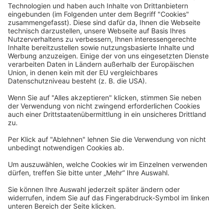
Rechtliches
Allgemeine Geschäftsbedingungen
Widerrufsbelehrung
Datenschutzerklärung
Barrierefreiheitserklärung
Impressum
Widerrufsformular
Newsletter
Per E-Mail informieren wir Sie über interessante Angebote.
Zum Newsletter anmelden
vhs Post
Unsere gedruckte
vhs Post
erscheint drei Mal im Jahr.
Zur vhs Post anmelden
Kontrast
Schriftgröße
A
A
A