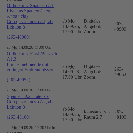
Onlinekurs: Spanisch A1
Live aus Spanien (Jaén,
Andalucía)
ab
Mo.
Digitales
Con gusto nuevo A1, ab
263-
14.09.26,
Angebot:
Lektion 8
48900
17.00 Uhr
Zoom
(263-48900)
ab
Mo.
14.09.26, 17.00 Uhr
Onlinekurs: Farsi /Persisch
A1,3
Für Teilnehmende mit
ab
Mo.
Digitales
263-
geringen Vorkenntnissen
14.09.26,
Angebot:
49952
17.00 Uhr
Zoom
(263-49952)
ab
Mo.
14.09.26, 17.00 Uhr
Spanisch A2 - intensiv
Con gusto nuevo A2, ab
Lektion 3
ab
Mo.
Konstanz; vhs,
263-
14.09.26,
(263-48100)
Raum 2.7
48100
17.30 Uhr
ab
Mo.
14.09.26, 17.30 Uhr in
Konstanz