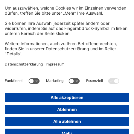
vhs Post
Unsere gedruckte
vhs Post
erscheint drei Mal im Jahr.
Zur vhs Post anmelden
Kontrast
Schriftgröße
A
A
A
Kurs-Merkliste
Die Merkliste ist nur für eingeloggte Benutzer*innen einsehbar.
Bitte melden Sie sich über den folgenden Button an:
Anmelden
Sie haben noch kein Konto?
Registrieren Sie sich jetzt
Warenkorb
Es befinden sich derzeit keine Kurse/Veranstaltungen in Ihrem
Warenkorb.