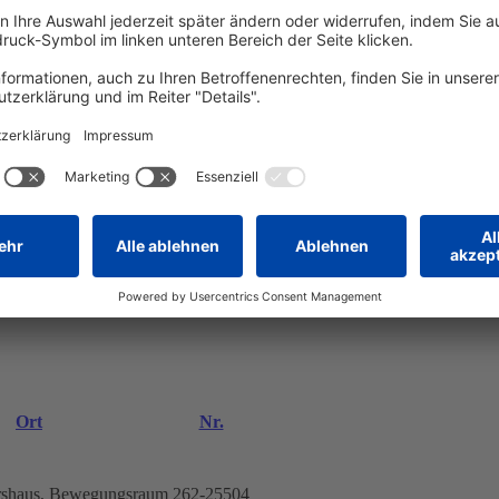
Ort
Nr.
ershaus, Bewegungsraum
262-25504