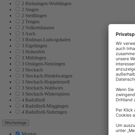
2 Rielasingen-Worblingen
2 Singen
2 Steißlingen
2 Tengen
2 Volkertshausen
3 Aach
3 Bodman-Ludwigshafen
3 Eigeltingen
3 Hohenfels
3 Mühlingen
3 Orsingen-Nenzingen
3 Stockach
3 Stockach-Hindelwangen
3 Stockach-Hoppetenzell
3 Stockach-Wahlwies
3 Stockach-Winterspüren
4 Radolfzell
4 Radolfzell-Möggingen
4 Radolfzell-Stahringen
Wochentage
Montag