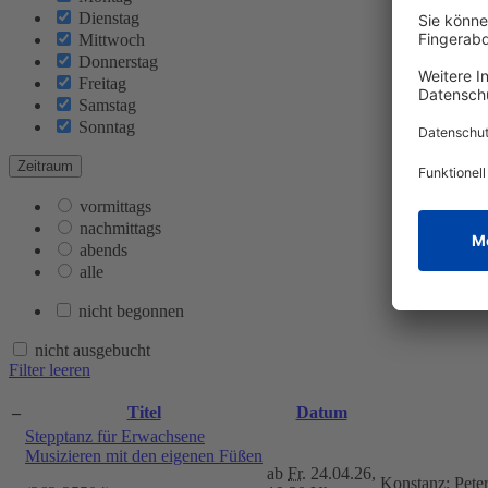
Dienstag
Mittwoch
Donnerstag
Freitag
Samstag
Sonntag
Zeitraum
vormittags
nachmittags
abends
alle
nicht begonnen
nicht ausgebucht
Filter leeren
–
Titel
Datum
Stepptanz für Erwachsene
Musizieren mit den eigenen Füßen
ab
Fr.
24.04.26,
Konstanz; Pet