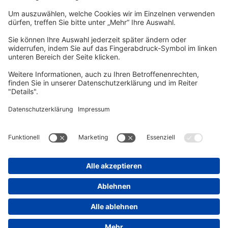
vhs Post
Unsere gedruckte
vhs Post
erscheint drei Mal im Jahr.
Zur vhs Post anmelden
Kontrast
Schriftgröße
A
A
A
Kurs-Merkliste
Die Merkliste ist nur für eingeloggte Benutzer*innen einsehbar.
Bitte melden Sie sich über den folgenden Button an:
Anmelden
Sie haben noch kein Konto?
Registrieren Sie sich jetzt
Warenkorb
Es befinden sich derzeit keine Kurse/Veranstaltungen in Ihrem
Warenkorb.