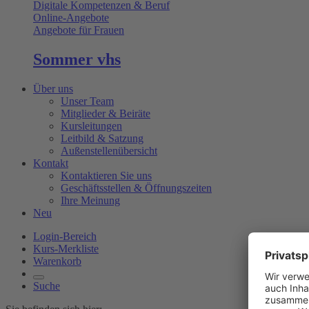
Digitale Kompetenzen & Beruf
Online-Angebote
Angebote für Frauen
Sommer vhs
Über uns
Unser Team
Mitglieder & Beiräte
Kursleitungen
Leitbild & Satzung
Außenstellenübersicht
Kontakt
Kontaktieren Sie uns
Geschäftsstellen & Öffnungszeiten
Ihre Meinung
Neu
Login-Bereich
Kurs-Merkliste
Warenkorb
Suche