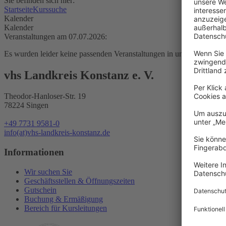
Sie befinden sich hier:
Startseite
Kurssuche
Kalender
Kalender
Veranstaltungen am 07.07.2026:
Es wurden leider keine passenden Veranstaltungen in unserem Angeb
vhs Landkreis Konstanz e. V.
Theodor-Hanloser-Str. 19
78224 Singen
+49 7731 9581-0
info(at)vhs-landkreis-konstanz.de
Informationen
Wir suchen Sie
Geschäftsstellen & Öffnungszeiten
Gutschein
Buchung & Ermäßigung
Bereich für Kursleitungen