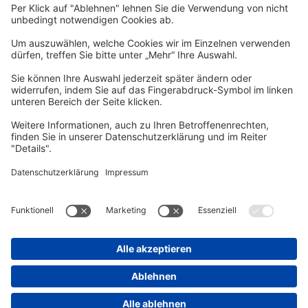
Zum Newsletter anmelden
vhs Post
Unsere gedruckte
vhs Post
erscheint drei Mal im Jahr.
Zur vhs Post anmelden
Kontrast
Schriftgröße
A
A
A
Kurs-Merkliste
Die Merkliste ist nur für eingeloggte Benutzer*innen einsehbar.
Bitte melden Sie sich über den folgenden Button an:
Anmelden
Sie haben noch kein Konto?
Registrieren Sie sich jetzt
Warenkorb