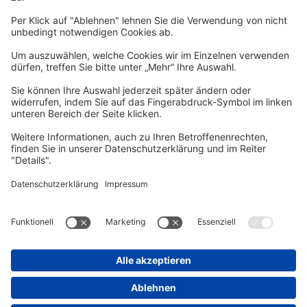
Per E-Mail informieren wir Sie über interessante Angebote.
Zum Newsletter anmelden
vhs Post
Unsere gedruckte
vhs Post
erscheint drei Mal im Jahr.
Zur vhs Post anmelden
Kontrast
Schriftgröße
A
A
A
Kurs-Merkliste
Die Merkliste ist nur für eingeloggte Benutzer*innen einsehbar.
Bitte melden Sie sich über den folgenden Button an:
Anmelden
Sie haben noch kein Konto?
Registrieren Sie sich jetzt
Warenkorb