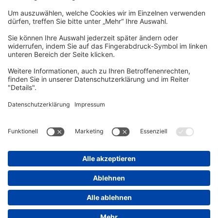
vhs Post
Unsere gedruckte
vhs Post
erscheint drei Mal im Jahr.
Zur vhs Post anmelden
Kontrast
Schriftgröße
A
A
A
Kurs-Merkliste
Die Merkliste ist nur für eingeloggte Benutzer*innen einsehbar.
Bitte melden Sie sich über den folgenden Button an:
Anmelden
Sie haben noch kein Konto?
Registrieren Sie sich jetzt
Warenkorb
Es befinden sich derzeit keine Kurse/Veranstaltungen in Ihrem
Warenkorb.