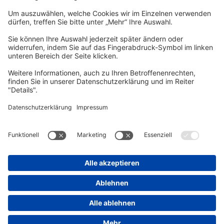
vhs Post
Unsere gedruckte
vhs Post
erscheint drei Mal im Jahr.
Zur vhs Post anmelden
Kontrast
Schriftgröße
A
A
A
Kurs-Merkliste
Die Merkliste ist nur für eingeloggte Benutzer*innen einsehbar.
Bitte melden Sie sich über den folgenden Button an:
Anmelden
Sie haben noch kein Konto?
Registrieren Sie sich jetzt
Warenkorb
Es befinden sich derzeit keine Kurse/Veranstaltungen in Ihrem
Warenkorb.