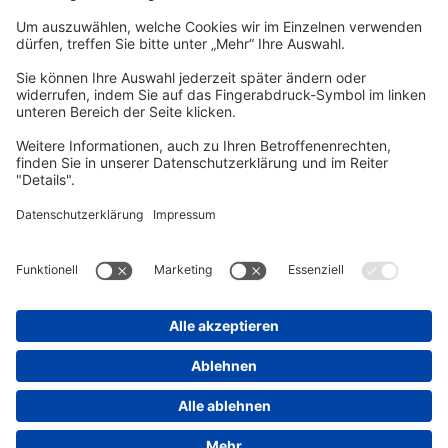
vhs Post
Unsere gedruckte
vhs Post
erscheint drei Mal im Jahr.
Zur vhs Post anmelden
Kontrast
Schriftgröße
A
A
A
Kurs-Merkliste
Die Merkliste ist nur für eingeloggte Benutzer*innen einsehbar.
Bitte melden Sie sich über den folgenden Button an:
Anmelden
Sie haben noch kein Konto?
Registrieren Sie sich jetzt
Warenkorb
Es befinden sich derzeit keine Kurse/Veranstaltungen in Ihrem
Warenkorb.