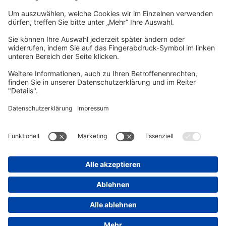
vhs Post
Unsere gedruckte
vhs Post
erscheint drei Mal im Jahr.
Zur vhs Post anmelden
Kontrast
Schriftgröße
A
A
A
Kurs-Merkliste
Die Merkliste ist nur für eingeloggte Benutzer*innen einsehbar.
Bitte melden Sie sich über den folgenden Button an:
Anmelden
Sie haben noch kein Konto?
Registrieren Sie sich jetzt
Warenkorb
Es befinden sich derzeit keine Kurse/Veranstaltungen in Ihrem
Warenkorb.