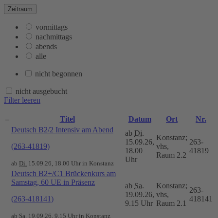
Zeitraum
vormittags
nachmittags
abends
alle
nicht begonnen
nicht ausgebucht
Filter leeren
–
Titel
Datum
Ort
Nr.
Deutsch B2/2 Intensiv am Abend
ab
Di.
Konstanz;
15.09.26,
263-
(263-41819)
vhs,
18.00
41819
Raum 2.2
Uhr
ab
Di.
15.09.26, 18.00 Uhr in Konstanz
Deutsch B2+/C1 Brückenkurs am
Samstag, 60 UE in Präsenz
ab
Sa.
Konstanz;
263-
19.09.26,
vhs,
(263-418141)
418141
9.15 Uhr
Raum 2.1
ab
Sa.
19.09.26, 9.15 Uhr in Konstanz