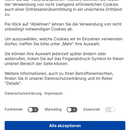
Newsletter
Per E-Mail informieren wir Sie über interessante Angebote.
Zum Newsletter anmelden
vhs Post
Unsere gedruckte
vhs Post
erscheint drei Mal im Jahr.
Zur vhs Post anmelden
Kontrast
Schriftgröße
A
A
A
Kurs-Merkliste
Die Merkliste ist nur für eingeloggte Benutzer*innen einsehbar.
Bitte melden Sie sich über den folgenden Button an:
Anmelden
Sie haben noch kein Konto?