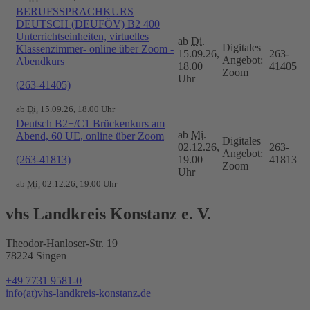
BERUFSSPRACHKURS
DEUTSCH (DEUFÖV) B2 400
Unterrichtseinheiten, virtuelles
ab
Di.
Digitales
Klassenzimmer- online über Zoom -
15.09.26,
263-
Angebot:
Abendkurs
18.00
41405
Zoom
Uhr
(263-41405)
ab
Di.
15.09.26, 18.00 Uhr
Deutsch B2+/C1 Brückenkurs am
ab
Mi.
Abend, 60 UE, online über Zoom
Digitales
02.12.26,
263-
Angebot:
(263-41813)
19.00
41813
Zoom
Uhr
ab
Mi.
02.12.26, 19.00 Uhr
vhs Landkreis Konstanz e. V.
Theodor-Hanloser-Str. 19
78224 Singen
+49 7731 9581-0
info(at)vhs-landkreis-konstanz.de