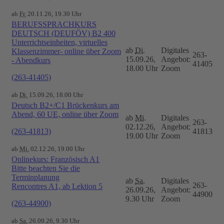
ab
Fr.
20.11.26, 19.30 Uhr
BERUFSSPRACHKURS
DEUTSCH (DEUFÖV) B2 400
Unterrichtseinheiten, virtuelles
ab
Di.
Digitales
Klassenzimmer- online über Zoom
263-
15.09.26,
Angebot:
- Abendkurs
41405
18.00 Uhr
Zoom
(263-41405)
ab
Di.
15.09.26, 18.00 Uhr
Deutsch B2+/C1 Brückenkurs am
Abend, 60 UE, online über Zoom
ab
Mi.
Digitales
263-
02.12.26,
Angebot:
(263-41813)
41813
19.00 Uhr
Zoom
ab
Mi.
02.12.26, 19.00 Uhr
Onlinekurs: Französisch A1
Bitte beachten Sie die
Terminplanung
ab
Sa.
Digitales
263-
Rencontres A1, ab Lektion 5
26.09.26,
Angebot:
44900
9.30 Uhr
Zoom
(263-44900)
ab
Sa.
26.09.26, 9.30 Uhr