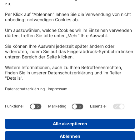
Per E-Mail informieren wir Sie über interessante Angebote.
Zum Newsletter anmelden
vhs Post
Unsere gedruckte
vhs Post
erscheint drei Mal im Jahr.
Zur vhs Post anmelden
Kontrast
Schriftgröße
A
A
A
Kurs-Merkliste
Die Merkliste ist nur für eingeloggte Benutzer*innen einsehbar.
Bitte melden Sie sich über den folgenden Button an:
Anmelden
Sie haben noch kein Konto?
Registrieren Sie sich jetzt