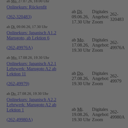
ab
Mo.
27.07.26, 18.00 Uhr
Onlinekurs: Rückenfit
ab
Di.
Digitales
262-
(262-320483)
09.06.26,
Angebot:
320483
17.30 Uhr
Zoom
ab
Di.
09.06.26, 17.30 Uhr
Onlinekurs: Japanisch A1.2
Marugoto, ab Lektion 6
ab
Mo.
Digitales
262-
17.08.26,
Angebot:
(262-49976A)
49976A
19.30 Uhr
Zoom
ab
Mo.
17.08.26, 19.30 Uhr
Onlinekurs: Japanisch A2.1
Lehrwerk: Marugoto A2 ab
ab
Do.
Digitales
Lektion 11
262-
27.08.26,
Angebot:
49979
(262-49979)
19.30 Uhr
Zoom
ab
Do.
27.08.26, 19.30 Uhr
Onlinekurs: Japanisch A2.2
Lehrwerk: Marugoto A2 ab
ab
Mi.
Digitales
Lektion 1
262-
19.08.26,
Angebot:
49980A
(262-49980A)
19.30 Uhr
Zoom