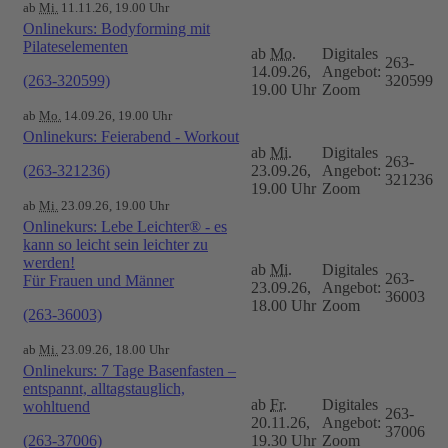
ab
Mi.
11.11.26, 19.00 Uhr
Onlinekurs: Bodyforming mit
Pilateselementen
ab
Mo.
Digitales
263-
14.09.26,
Angebot:
(263-320599)
320599
19.00 Uhr
Zoom
ab
Mo.
14.09.26, 19.00 Uhr
Onlinekurs: Feierabend - Workout
ab
Mi.
Digitales
263-
(263-321236)
23.09.26,
Angebot:
321236
19.00 Uhr
Zoom
ab
Mi.
23.09.26, 19.00 Uhr
Onlinekurs: Lebe Leichter® - es
kann so leicht sein leichter zu
werden!
ab
Mi.
Digitales
263-
Für Frauen und Männer
23.09.26,
Angebot:
36003
18.00 Uhr
Zoom
(263-36003)
ab
Mi.
23.09.26, 18.00 Uhr
Onlinekurs: 7 Tage Basenfasten –
entspannt, alltagstauglich,
ab
Fr.
Digitales
wohltuend
263-
20.11.26,
Angebot:
37006
(263-37006)
19.30 Uhr
Zoom