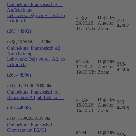
Onlinekurs: Französisch A1 -
Auffrischung
Lehrwerk: Déjà vu A1-A2, ab
ab
Sa.
Digitales
263-
Lektion 1
26.09.26,
Angebot:
44902
11.15 Uhr
Zoom
(263-44902)
ab
Sa.
26.09.26, 11.15 Uhr
Onlinekurs: Französisch A2 -
Auffrischung
Lehrwerk: Déjà vu A1-A2, ab
ab
Do.
Digitales
263-
Lektion 6
17.09.26,
Angebot:
44906
19.00 Uhr
Zoom
(263-44906)
ab
Do.
17.09.26, 19.00 Uhr
Onlinekurs: Französisch A1
Rencontres A1, ab Lektion 11
ab
Di.
Digitales
263-
15.09.26,
Angebot:
(263-44908)
44908
16.30 Uhr
Zoom
ab
Di.
15.09.26, 16.30 Uhr
Onlinekurs: Französisch
Conversation B2/C1
ab
Mi.
Digitales
263-