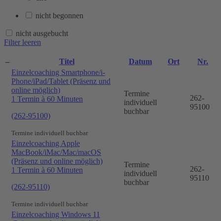
nicht begonnen
nicht ausgebucht
Filter leeren
–
Titel
Datum
Ort
Nr.
Einzelcoaching Smartphone/i-
Phone/iPad/Tablet (Präsenz und
online möglich)
Termine
262-
1 Termin à 60 Minuten
individuell
95100
buchbar
(262-95100)
Termine individuell buchbar
Einzelcoaching Apple
MacBook/iMac/Mac/macOS
(Präsenz und online möglich)
Termine
262-
1 Termin à 60 Minuten
individuell
95110
buchbar
(262-95110)
Termine individuell buchbar
Einzelcoaching Windows 11