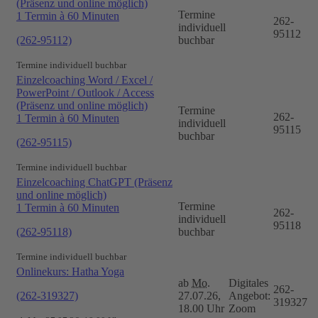
(Präsenz und online möglich)
Termine
1 Termin à 60 Minuten
262-
individuell
95112
(262-95112)
buchbar
Termine individuell buchbar
Einzelcoaching Word / Excel /
PowerPoint / Outlook / Access
(Präsenz und online möglich)
Termine
262-
1 Termin à 60 Minuten
individuell
95115
buchbar
(262-95115)
Termine individuell buchbar
Einzelcoaching ChatGPT (Präsenz
und online möglich)
Termine
1 Termin à 60 Minuten
262-
individuell
95118
(262-95118)
buchbar
Termine individuell buchbar
Onlinekurs: Hatha Yoga
ab
Mo.
Digitales
262-
(262-319327)
27.07.26,
Angebot:
319327
18.00 Uhr
Zoom