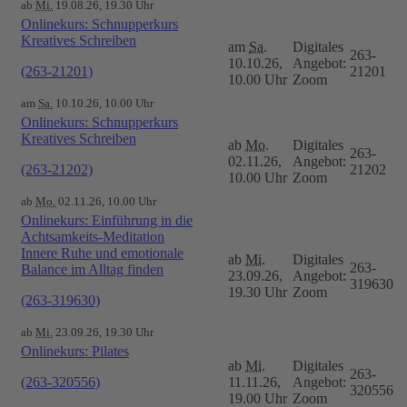
ab
Mi.
19.08.26, 19.30 Uhr
Onlinekurs: Schnupperkurs
Kreatives Schreiben
am
Sa.
Digitales
263-
10.10.26,
Angebot:
(263-21201)
21201
10.00 Uhr
Zoom
am
Sa.
10.10.26, 10.00 Uhr
Onlinekurs: Schnupperkurs
Kreatives Schreiben
ab
Mo.
Digitales
263-
02.11.26,
Angebot:
(263-21202)
21202
10.00 Uhr
Zoom
ab
Mo.
02.11.26, 10.00 Uhr
Onlinekurs: Einführung in die
Achtsamkeits-Meditation
Innere Ruhe und emotionale
ab
Mi.
Digitales
263-
Balance im Alltag finden
23.09.26,
Angebot:
319630
19.30 Uhr
Zoom
(263-319630)
ab
Mi.
23.09.26, 19.30 Uhr
Onlinekurs: Pilates
ab
Mi.
Digitales
263-
(263-320556)
11.11.26,
Angebot:
320556
19.00 Uhr
Zoom