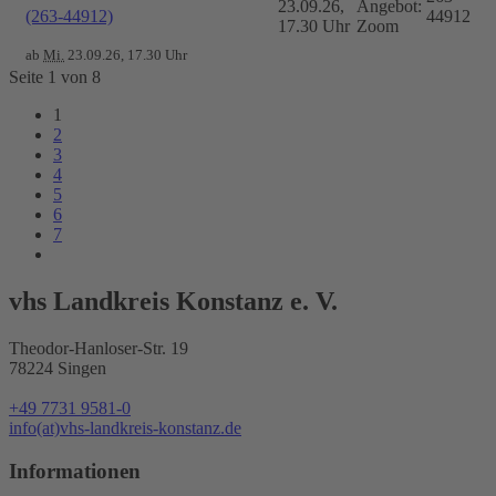
23.09.26,
Angebot:
(263-44912)
44912
17.30 Uhr
Zoom
ab
Mi.
23.09.26, 17.30 Uhr
Seite 1 von 8
1
2
3
4
5
6
7
vhs Landkreis Konstanz e. V.
Theodor-Hanloser-Str. 19
78224 Singen
+49 7731 9581-0
info(at)vhs-landkreis-konstanz.de
Informationen