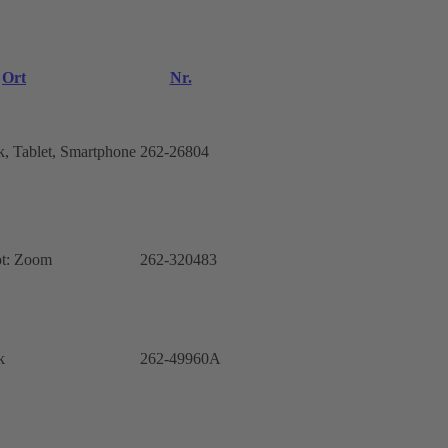
Ort
Nr.
k, Tablet, Smartphone
262-26804
ot: Zoom
262-320483
k
262-49960A