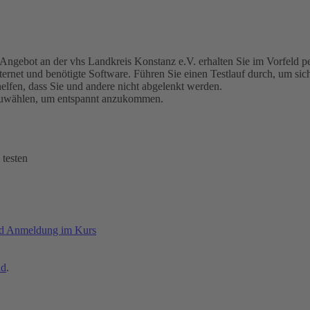
ngebot an der vhs Landkreis Konstanz e.V. erhalten Sie im Vorfeld p
net und benötigte Software. Führen Sie einen Testlauf durch, um sicher
lfen, dass Sie und andere nicht abgelenkt werden.
nzuwählen, um entspannt anzukommen.
testen
nd Anmeldung im Kurs
ud
.