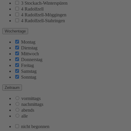
3 Stockach-Winterspüren
4 Radolfzell
4 Radolfzell-Möggingen
4 Radolfzell-Stahringen
Wochentage
Montag
Dienstag
Mittwoch
Donnerstag
Freitag
Samstag
Sonntag
Zeitraum
vormittags
nachmittags
abends
alle
nicht begonnen