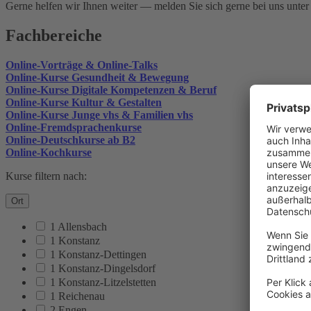
Gerne helfen wir Ihnen weiter — melden Sie sich gerne bei uns unte
Fachbereiche
Online-Vorträge & Online-Talks
Online-Kurse Gesundheit & Bewegung
Online-Kurse Digitale Kompetenzen & Beruf
Online-Kurse Kultur & Gestalten
Online-Kurse Junge vhs & Familien vhs
Online-Fremdsprachenkurse
Online-Deutschkurse ab B2
Online-Kochkurse
Kurse filtern nach:
Ort
1 Allensbach
1 Konstanz
1 Konstanz-Dettingen
1 Konstanz-Dingelsdorf
1 Konstanz-Litzelstetten
1 Reichenau
2 Engen