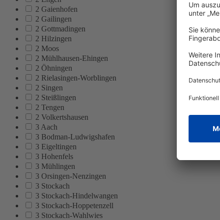
2 Gaienhofen
2 Gailingen
2 Gottmadingen
2 Hilzingen
2 Moos
2 Mühlhausen-Ehingen
2 Öhningen
2 Rielasingen-Worblingen
2 Singen
2 Steißlingen
2 Tengen
2 Volkertshausen
3 Aach
3 Bodman-Ludwigshafen
3 Eigeltingen
3 Hohenfels
3 Mühlingen
3 Orsingen-Nenzingen
3 Stockach
3 Stockach-Hindelwangen
3 Stockach-Hoppetenzell
3 Stockach-Wahlwies