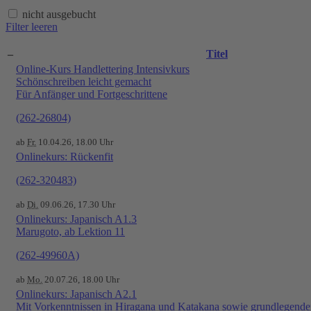
nicht ausgebucht
Filter leeren
–
Titel
Online-Kurs Handlettering Intensivkurs
Schönschreiben leicht gemacht
Für Anfänger und Fortgeschrittene
(262-26804)
ab
Fr.
10.04.26, 18.00 Uhr
Onlinekurs: Rückenfit
(262-320483)
ab
Di.
09.06.26, 17.30 Uhr
Onlinekurs: Japanisch A1.3
Marugoto, ab Lektion 11
(262-49960A)
ab
Mo.
20.07.26, 18.00 Uhr
Onlinekurs: Japanisch A2.1
Mit Vorkenntnissen in Hiragana und Katakana sowie grundlegend