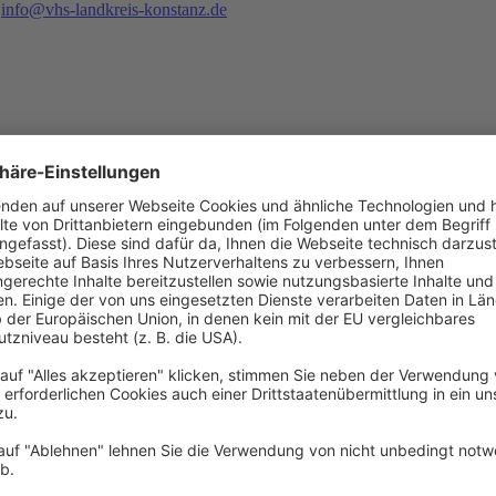
r
info@vhs-landkreis-konstanz.de