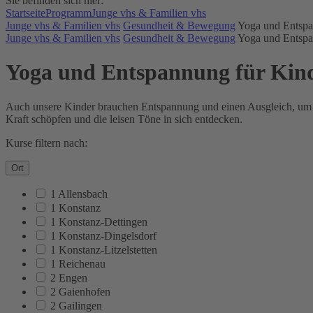
Sie befinden sich hier:
Startseite
Programm
Junge vhs & Familien vhs
Junge vhs & Familien vhs
Gesundheit & Bewegung
Yoga und Entspa
Junge vhs & Familien vhs
Gesundheit & Bewegung
Yoga und Entspa
Yoga und Entspannung für Kin
Auch unsere Kinder brauchen Entspannung und einen Ausgleich, um die
Kraft schöpfen und die leisen Töne in sich entdecken.
Kurse filtern nach:
Ort
1 Allensbach
1 Konstanz
1 Konstanz-Dettingen
1 Konstanz-Dingelsdorf
1 Konstanz-Litzelstetten
1 Reichenau
2 Engen
2 Gaienhofen
2 Gailingen