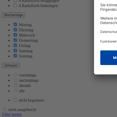
4 Radolfzell-Möggingen
4 Radolfzell-Stahringen
Wochentage
Montag
Dienstag
Mittwoch
Donnerstag
Freitag
Samstag
Sonntag
Zeitraum
vormittags
nachmittags
abends
alle
nicht begonnen
nicht ausgebucht
Filter leeren