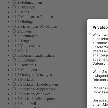
2 Gottmadingen
2 Hilzingen
2 Moos
2 Mühlhausen-Ehingen
2 Öhningen
2 Rielasingen-Worblingen
2 Singen
2 Steißlingen
2 Tengen
2 Volkertshausen
3 Aach
3 Bodman-Ludwigshafen
3 Eigeltingen
3 Hohenfels
3 Mühlingen
3 Orsingen-Nenzingen
3 Stockach
3 Stockach-Hindelwangen
3 Stockach-Hoppetenzell
3 Stockach-Wahlwies
3 Stockach-Winterspüren
4 Radolfzell