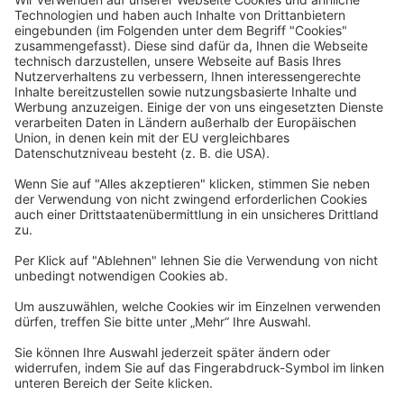
Rechtliches
Allgemeine Geschäftsbedingungen
Widerrufsbelehrung
Datenschutzerklärung
Barrierefreiheitserklärung
Impressum
Widerrufsformular
Newsletter
Per E-Mail informieren wir Sie über interessante Angebote.
Zum Newsletter anmelden
vhs Post
Unsere gedruckte
vhs Post
erscheint drei Mal im Jahr.
Zur vhs Post anmelden
Kontrast
Schriftgröße
A
A
A