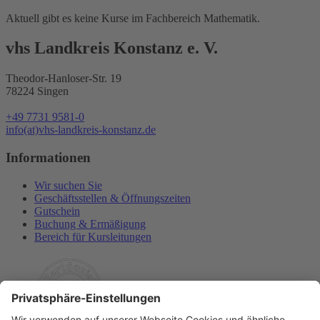
Aktuell gibt es keine Kurse im Fachbereich Mathematik.
vhs Landkreis Konstanz e. V.
Theodor-Hanloser-Str. 19
78224 Singen
+49 7731 9581-0
info(at)vhs-landkreis-konstanz.de
Informationen
Wir suchen Sie
Geschäftsstellen & Öffnungszeiten
Gutschein
Buchung & Ermäßigung
Bereich für Kursleitungen