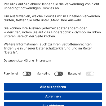
Zum Newsletter anmelden
vhs Post
Unsere gedruckte
vhs Post
erscheint drei Mal im Jahr.
Zur vhs Post anmelden
Kontrast
Schriftgröße
A
A
A
Kurs-Merkliste
Die Merkliste ist nur für eingeloggte Benutzer*innen einsehbar.
Bitte melden Sie sich über den folgenden Button an:
Anmelden
Sie haben noch kein Konto?
Registrieren Sie sich jetzt
Warenkorb