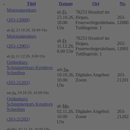
–
Titel
Datum
Ort
Nr.
Motorsägenkurs
ab
Fr.
78253 Heudorf im
23.10.26,
Hegau,
263-
(263-12000)
18.00
Feuerwehrgerätehaus,
12000
Uhr
Tuttlingerstr. 1
ab
Fr.
23.10.26, 18.00 Uhr
Motorsägenkurs
78253 Heudorf im
ab
Fr.
Hegau,
263-
(263-12001)
11.12.26,
Feuerwehrgerätehaus,
12001
8.00 Uhr
Tuttlingerstr. 1
ab
Fr.
11.12.26, 8.00 Uhr
Onlinekurs:
Schnupperkurs Kreatives
am
Sa.
Schreiben
10.10.26,
Digitales Angebot:
263-
10.00
Zoom
21201
(263-21201)
Uhr
am
Sa.
10.10.26, 10.00 Uhr
Onlinekurs:
Schnupperkurs Kreatives
ab
Mo.
Schreiben
02.11.26,
Digitales Angebot:
263-
10.00
Zoom
21202
(263-21202)
Uhr
ab
Mo.
02.11.26, 10.00 Uhr