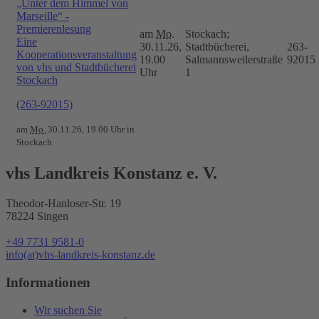
„Unter dem Himmel von
Marseille“ -
Premierenlesung
am
Mo.
Stockach;
Eine
30.11.26,
Stadtbücherei,
263-
Kooperationsveranstaltung
19.00
Salmannsweilerstraße
92015
von vhs und Stadtbücherei
Uhr
1
Stockach
(263-92015)
am
Mo.
30.11.26, 19.00 Uhr in
Stockach
vhs Landkreis Konstanz e. V.
Theodor-Hanloser-Str. 19
78224 Singen
+49 7731 9581-0
info(at)vhs-landkreis-konstanz.de
Informationen
Wir suchen Sie