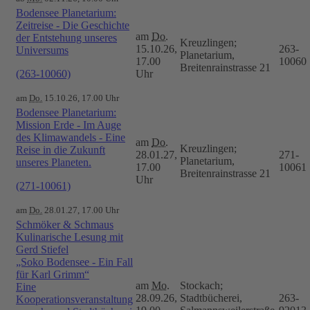
Bodensee Planetarium:
Zeitreise - Die Geschichte
am
Do.
der Entstehung unseres
Kreuzlingen;
15.10.26,
263-
Universums
Planetarium,
17.00
10060
Breitenrainstrasse 21
(263-10060)
Uhr
am
Do.
15.10.26, 17.00 Uhr
Bodensee Planetarium:
Mission Erde - Im Auge
des Klimawandels - Eine
am
Do.
Kreuzlingen;
Reise in die Zukunft
28.01.27,
271-
Planetarium,
unseres Planeten.
17.00
10061
Breitenrainstrasse 21
Uhr
(271-10061)
am
Do.
28.01.27, 17.00 Uhr
Schmöker & Schmaus
Kulinarische Lesung mit
Gerd Stiefel
„Soko Bodensee - Ein Fall
für Karl Grimm“
am
Mo.
Stockach;
Eine
28.09.26,
Stadtbücherei,
263-
Kooperationsveranstaltung