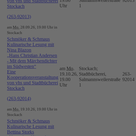
19.00
Salmannsweilerstraße
92013
von vhs und Stadtbücherei
Uhr
1
Stockach
(263-92013)
am
Mo.
28.09.26, 19.00 Uhr in
Stockach
Schmöker & Schmaus
Kulinarische Lesung mit
Nina Blazon
„Hans Christian Andersen
- Mit dem Märchendichter
im Südwesten“
am
Mo.
Stockach;
Eine
19.10.26,
Stadtbücherei,
263-
Kooperationsveranstaltung
19.00
Salmannsweilerstraße
92014
von vhs und Stadtbücherei
Uhr
1
Stockach
(263-92014)
am
Mo.
19.10.26, 19.00 Uhr in
Stockach
Schmöker & Schmaus
Kulinarische Lesung mit
Bettina Storks