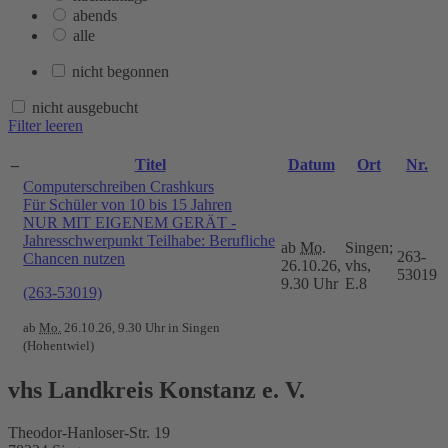
abends
alle
nicht begonnen
nicht ausgebucht
Filter leeren
–
Titel
Datum
Ort
Nr.
Computerschreiben Crashkurs
Für Schüler von 10 bis 15 Jahren
NUR MIT EIGENEM GERÄT -
Jahresschwerpunkt Teilhabe: Berufliche
ab
Mo.
Singen;
263-
Chancen nutzen
26.10.26,
vhs,
53019
9.30 Uhr
E.8
(263-53019)
ab
Mo.
26.10.26, 9.30 Uhr in Singen
(Hohentwiel)
vhs Landkreis Konstanz e. V.
Theodor-Hanloser-Str. 19