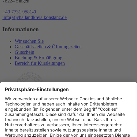
78224 Singen
+49 7731 9581-0
info(at)vhs-landkreis-konstanz.de
Informationen
Wir suchen Sie
Geschäftsstellen & Öffnungszeiten
Gutschein
Buchung & Ermäßigung
Bereich für Kursleitungen
Rechtliches
Allgemeine Geschäftsbedingungen
Widerrufsbelehrung
Datenschutzerklärung