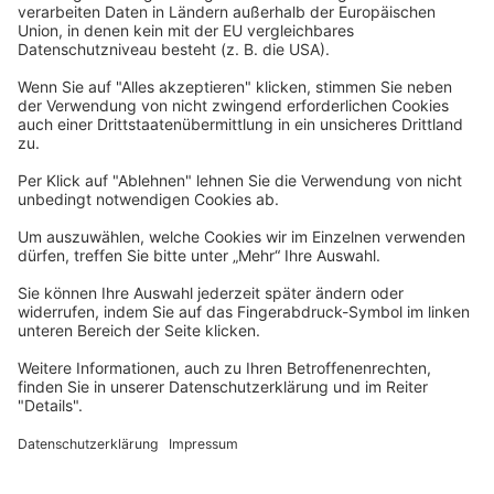
Barrierefreiheitserklärung
Impressum
Widerrufsformular
Newsletter
Per E-Mail informieren wir Sie über interessante Angebote.
Zum Newsletter anmelden
vhs Post
Unsere gedruckte
vhs Post
erscheint drei Mal im Jahr.
Zur vhs Post anmelden
Kontrast
Schriftgröße
A
A
A
Kurs-Merkliste
Die Merkliste ist nur für eingeloggte Benutzer*innen einsehbar.