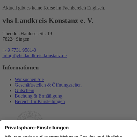
Aktuell gibt es keine Kurse im Fachbereich Englisch.
vhs Landkreis Konstanz e. V.
Theodor-Hanloser-Str. 19
78224 Singen
+49 7731 9581-0
info(at)vhs-landkreis-konstanz.de
Informationen
Wir suchen Sie
Geschäftsstellen & Öffnungszeiten
Gutschein
Buchung & Ermäßigung
Bereich für Kursleitungen