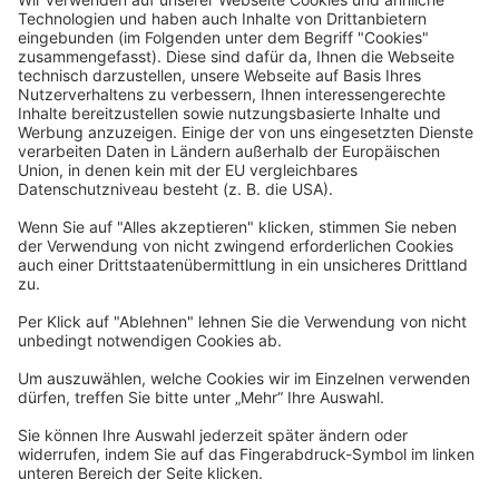
Rechtliches
Allgemeine Geschäftsbedingungen
Widerrufsbelehrung
Datenschutzerklärung
Barrierefreiheitserklärung
Impressum
Widerrufsformular
Newsletter
Per E-Mail informieren wir Sie über interessante Angebote.
Zum Newsletter anmelden
vhs Post
Unsere gedruckte
vhs Post
erscheint drei Mal im Jahr.
Zur vhs Post anmelden
Kontrast
Schriftgröße
A
A
A