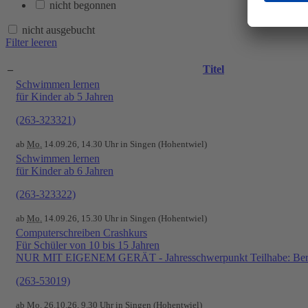
nicht begonnen
nicht ausgebucht
Filter leeren
–
Titel
Schwimmen lernen
für Kinder ab 5 Jahren
(263-323321)
ab
Mo.
14.09.26, 14.30 Uhr in Singen (Hohentwiel)
Schwimmen lernen
für Kinder ab 6 Jahren
(263-323322)
ab
Mo.
14.09.26, 15.30 Uhr in Singen (Hohentwiel)
Computerschreiben Crashkurs
Für Schüler von 10 bis 15 Jahren
NUR MIT EIGENEM GERÄT - Jahresschwerpunkt Teilhabe: Beru
(263-53019)
ab
Mo.
26.10.26, 9.30 Uhr in Singen (Hohentwiel)