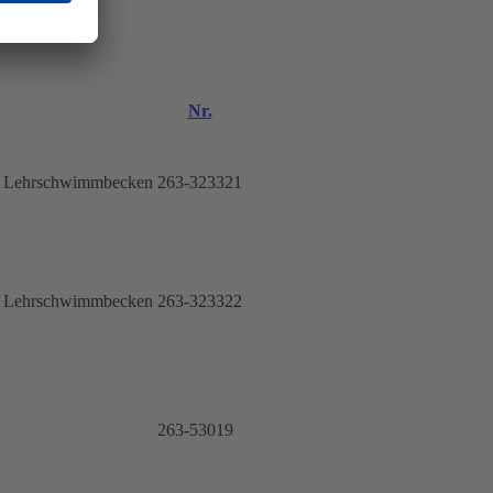
Nr.
, Lehrschwimmbecken
263-323321
, Lehrschwimmbecken
263-323322
263-53019