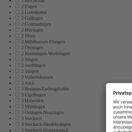
1 Reichenau
2 Engen
2 Gaienhofen
2 Gailingen
2 Gottmadingen
2 Hilzingen
2 Moos
2 Mühlhausen-Ehingen
2 Öhningen
2 Rielasingen-Worblingen
2 Singen
2 Steißlingen
2 Tengen
2 Volkertshausen
3 Aach
3 Bodman-Ludwigshafen
3 Eigeltingen
3 Hohenfels
3 Mühlingen
3 Orsingen-Nenzingen
3 Stockach
3 Stockach-Hindelwangen
3 Stockach-Hoppetenzell