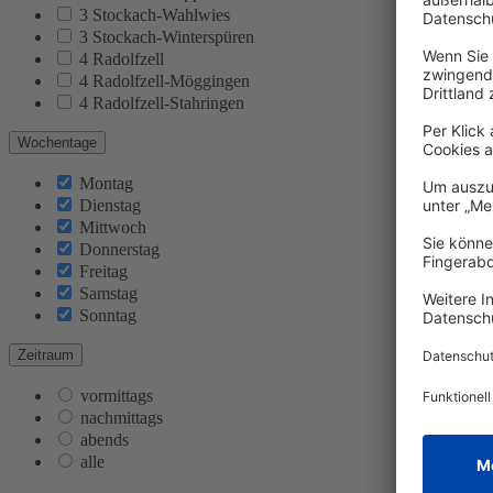
3 Stockach-Wahlwies
3 Stockach-Winterspüren
4 Radolfzell
4 Radolfzell-Möggingen
4 Radolfzell-Stahringen
Wochentage
Montag
Dienstag
Mittwoch
Donnerstag
Freitag
Samstag
Sonntag
Zeitraum
vormittags
nachmittags
abends
alle