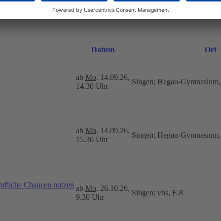
Datum
Ort
ab
Mo.
14.09.26,
Singen; Hegau-Gymnasium
14.30 Uhr
ab
Mo.
14.09.26,
Singen; Hegau-Gymnasium
15.30 Uhr
fliche Chancen nutzen
ab
Mo.
26.10.26,
Singen; vhs, E.8
9.30 Uhr