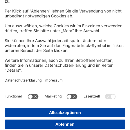
Per E-Mail informieren wir Sie über interessante Angebote.
Zum Newsletter anmelden
vhs Post
Unsere gedruckte
vhs Post
erscheint drei Mal im Jahr.
Zur vhs Post anmelden
Kontrast
Schriftgröße
A
A
A
Kurs-Merkliste
Die Merkliste ist nur für eingeloggte Benutzer*innen einsehbar.
Bitte melden Sie sich über den folgenden Button an:
Anmelden
Sie haben noch kein Konto?
Registrieren Sie sich jetzt