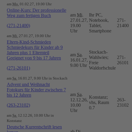
am
Mo.
01.02.27, 19.00 Uhr
Online-Kurs: Der professionelle
am
Mi.
Ihr PC,
Weg zum fertigen Buch
27.01.27,
Notebook,
271-
(271-21400)
19.00
Tablet,
21400
Uhr
Smartphone
am
Mi.
27.01.27, 19.00 Uhr
Eltern-Kind-Schmieden
Schmiedekurs für Kinder ab 9
Stockach-
Jahren plus 1 Elternteil
am
Sa.
Wahlwies;
271-
Geeignet von 9 bis 17 Jahren
16.01.27,
Freie
26101
9.00 Uhr
(271-26101)
Waldorfschule
am
Sa.
16.01.27, 9.00 Uhr in Stockach
Advent und Weihnacht
Fotokurs für Kinder zwischen 7
am
Sa.
bis 12 Jahren
Konstanz;
12.12.26,
263-
vhs, Raum
(263-23102)
10.00
23102
0.7
Uhr
am
Sa.
12.12.26, 10.00 Uhr in
Konstanz
Deutsche Kurrentschrift lesen
ab
Di.