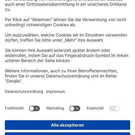
Per E-Mail informieren wir Sie über interessante Angebote.
Zum Newsletter anmelden
vhs Post
Unsere gedruckte
vhs Post
erscheint drei Mal im Jahr.
Zur vhs Post anmelden
Kontrast
Schriftgröße
A
A
A
Kurs-Merkliste
Die Merkliste ist nur für eingeloggte Benutzer*innen einsehbar.
Bitte melden Sie sich über den folgenden Button an:
Anmelden
Sie haben noch kein Konto?
Registrieren Sie sich jetzt