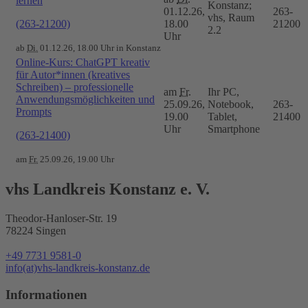
lernen
Konstanz;
01.12.26,
263-
vhs, Raum
(263-21200)
18.00
21200
2.2
Uhr
ab
Di.
01.12.26, 18.00 Uhr in Konstanz
Online-Kurs: ChatGPT kreativ
für Autor*innen (kreatives
Schreiben) – professionelle
am
Fr.
Ihr PC,
Anwendungsmöglichkeiten und
25.09.26,
Notebook,
263-
Prompts
19.00
Tablet,
21400
Uhr
Smartphone
(263-21400)
am
Fr.
25.09.26, 19.00 Uhr
vhs Landkreis Konstanz e. V.
Theodor-Hanloser-Str. 19
78224 Singen
+49 7731 9581-0
info(at)vhs-landkreis-konstanz.de
Informationen