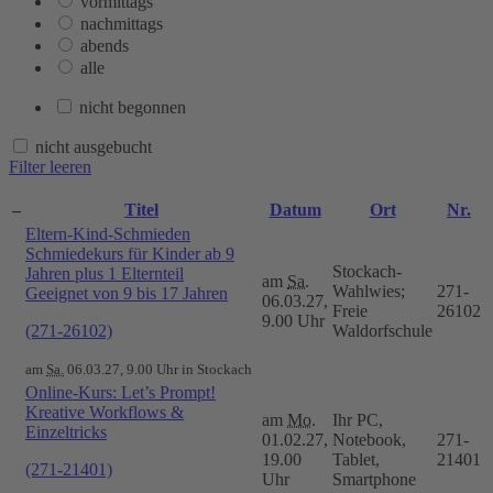
vormittags
nachmittags
abends
alle
nicht begonnen
nicht ausgebucht
Filter leeren
–
Titel
Datum
Ort
Nr.
Eltern-Kind-Schmieden
Schmiedekurs für Kinder ab 9
Stockach-
Jahren plus 1 Elternteil
am
Sa.
Wahlwies;
271-
Geeignet von 9 bis 17 Jahren
06.03.27,
Freie
26102
9.00 Uhr
(271-26102)
Waldorfschule
am
Sa.
06.03.27, 9.00 Uhr in Stockach
Online-Kurs: Let’s Prompt!
Kreative Workflows &
am
Mo.
Ihr PC,
Einzeltricks
01.02.27,
Notebook,
271-
19.00
Tablet,
21401
(271-21401)
Uhr
Smartphone