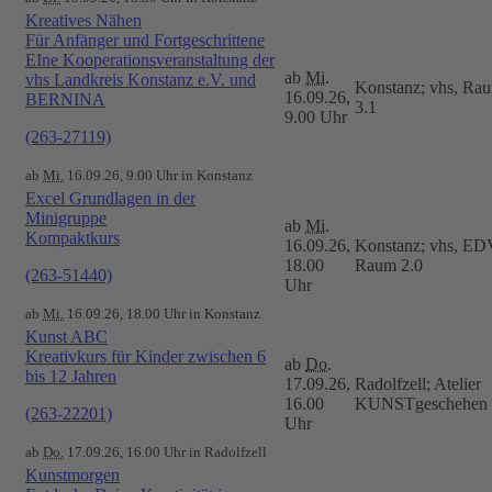
Kreatives Nähen
Für Anfänger und Fortgeschrittene
EIne Kooperationsveranstaltung der
ab
Mi.
vhs Landkreis Konstanz e.V. und
Konstanz; vhs, Ra
16.09.26,
BERNINA
3.1
9.00 Uhr
(263-27119)
ab
Mi.
16.09.26, 9.00 Uhr in Konstanz
Excel Grundlagen in der
Minigruppe
ab
Mi.
Kompaktkurs
16.09.26,
Konstanz; vhs, ED
18.00
Raum 2.0
(263-51440)
Uhr
ab
Mi.
16.09.26, 18.00 Uhr in Konstanz
Kunst ABC
Kreativkurs für Kinder zwischen 6
ab
Do.
bis 12 Jahren
17.09.26,
Radolfzell; Atelier
16.00
KUNSTgeschehen
(263-22201)
Uhr
ab
Do.
17.09.26, 16.00 Uhr in Radolfzell
Kunstmorgen