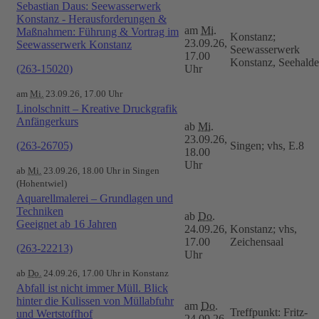
Sebastian Daus: Seewasserwerk
Konstanz - Herausforderungen &
am
Mi.
Maßnahmen: Führung & Vortrag im
Konstanz;
23.09.26,
Seewasserwerk Konstanz
Seewasserwerk
17.00
Konstanz, Seehalde
(263-15020)
Uhr
am
Mi.
23.09.26, 17.00 Uhr
Linolschnitt – Kreative Druckgrafik
Anfängerkurs
ab
Mi.
23.09.26,
(263-26705)
Singen; vhs, E.8
18.00
Uhr
ab
Mi.
23.09.26, 18.00 Uhr in Singen
(Hohentwiel)
Aquarellmalerei – Grundlagen und
Techniken
ab
Do.
Geeignet ab 16 Jahren
24.09.26,
Konstanz; vhs,
17.00
Zeichensaal
(263-22213)
Uhr
ab
Do.
24.09.26, 17.00 Uhr in Konstanz
Abfall ist nicht immer Müll. Blick
hinter die Kulissen von Müllabfuhr
am
Do.
Treffpunkt: Fritz-
und Wertstoffhof
24.09.26,