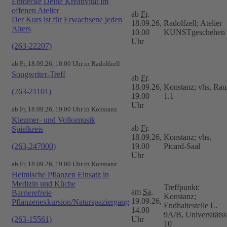
Entdecke Deine Kreativität im
offenen Atelier
ab
Fr.
Der Kurs ist für Erwachsene jeden
18.09.26,
Radolfzell; Atelier
Alters
10.00
KUNSTgeschehen
Uhr
(263-22207)
ab
Fr.
18.09.26, 10.00 Uhr in Radolfzell
Songwriter-Treff
ab
Fr.
18.09.26,
Konstanz; vhs, Ra
(263-21101)
19.00
1.1
Uhr
ab
Fr.
18.09.26, 19.00 Uhr in Konstanz
Klezmer- und Volksmusik
ab
Fr.
Spielkreis
18.09.26,
Konstanz; vhs,
(263-247000)
19.00
Picard-Saal
Uhr
ab
Fr.
18.09.26, 19.00 Uhr in Konstanz
Heimische Pflanzen Einsatz in
Medizin und Küche
Treffpunkt:
am
Sa.
Barrierefreie
Konstanz;
19.09.26,
Pflanzenexkursion/Naturspaziergang
Endhaltestelle L.
14.00
9A/B, Universitätsst
(263-15561)
Uhr
10