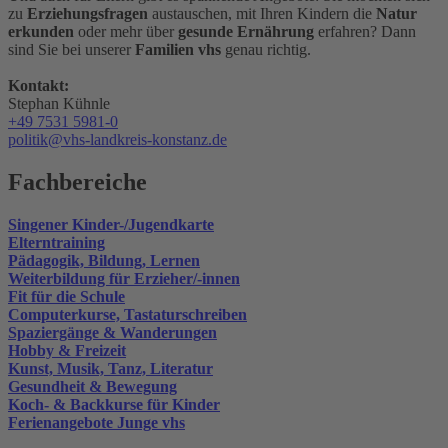
zu
Erziehungsfragen
austauschen, mit Ihren Kindern die
Natur
erkunden
oder mehr über
gesunde Ernährung
erfahren? Dann
sind Sie bei unserer
Familien vhs
genau richtig.
Kontakt:
Stephan Kühnle
+49 7531 5981-0
politik@vhs-landkreis-konstanz.de
Fachbereiche
Singener Kinder-/Jugendkarte
Elterntraining
Pädagogik, Bildung, Lernen
Weiterbildung für Erzieher/-innen
Fit für die Schule
Computerkurse, Tastaturschreiben
Spaziergänge & Wanderungen
Hobby & Freizeit
Kunst, Musik, Tanz, Literatur
Gesundheit & Bewegung
Koch- & Backkurse für Kinder
Ferienangebote Junge vhs