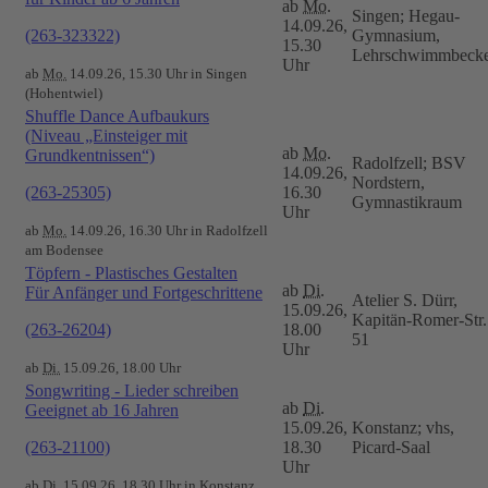
ab
Mo.
Singen; Hegau-
14.09.26,
(263-323322)
Gymnasium,
15.30
Lehrschwimmbeck
Uhr
ab
Mo.
14.09.26, 15.30 Uhr in Singen
(Hohentwiel)
Shuffle Dance Aufbaukurs
(Niveau „Einsteiger mit
ab
Mo.
Grundkentnissen“)
Radolfzell; BSV
14.09.26,
Nordstern,
(263-25305)
16.30
Gymnastikraum
Uhr
ab
Mo.
14.09.26, 16.30 Uhr in Radolfzell
am Bodensee
Töpfern - Plastisches Gestalten
ab
Di.
Für Anfänger und Fortgeschrittene
Atelier S. Dürr,
15.09.26,
Kapitän-Romer-Str.
(263-26204)
18.00
51
Uhr
ab
Di.
15.09.26, 18.00 Uhr
Songwriting - Lieder schreiben
ab
Di.
Geeignet ab 16 Jahren
15.09.26,
Konstanz; vhs,
(263-21100)
18.30
Picard-Saal
Uhr
ab
Di.
15.09.26, 18.30 Uhr in Konstanz