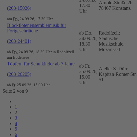
Arnold-Straße 2b,
17.30
(263-15026)
78467 Konstanz
Uhr
am
Do.
24.09.26, 17.30 Uhr
Blockflötenensemblemusik für
Fortgeschrittene
ab
Do.
Radolfzell;
24.09.26,
Städtische
(263-24401)
18.30
Musikschule,
Uhr
Mozartsaal
ab
Do.
24.09.26, 18.30 Uhr in Radolfzell
am Bodensee
Töpfern für Schulkinder ab 7 Jahre
ab
Fr.
Atelier S. Dürr,
25.09.26,
(263-26205)
Kapitän-Romer-Str.
15.00
51
Uhr
ab
Fr.
25.09.26, 15.00 Uhr
Seite 2 von 9
1
2
3
4
5
6