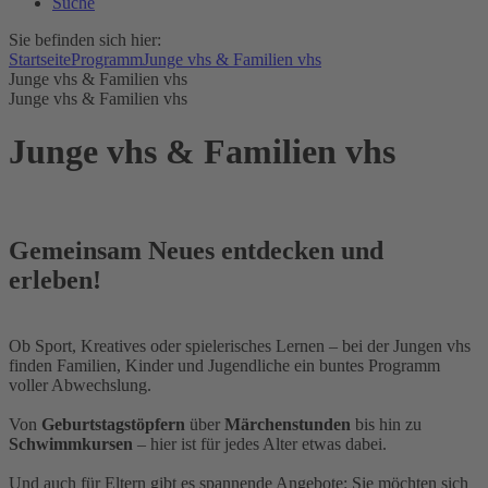
Suche
Sie befinden sich hier:
Startseite
Programm
Junge vhs & Familien vhs
Junge vhs & Familien vhs
Junge vhs & Familien vhs
Junge vhs & Familien vhs
Gemeinsam Neues entdecken und
erleben!
Ob Sport, Kreatives oder spielerisches Lernen – bei der Jungen vhs
finden Familien, Kinder und Jugendliche ein buntes Programm
voller Abwechslung.
Von
Geburtstagstöpfern
über
Märchenstunden
bis hin zu
Schwimmkursen
– hier ist für jedes Alter etwas dabei.
Und auch für Eltern gibt es spannende Angebote: Sie möchten sich