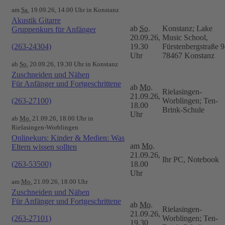
am
Sa.
19.09.26, 14.00 Uhr in Konstanz
Akustik Gitarre
ab
So.
Konstanz; Lake
Gruppenkurs für Anfänger
20.09.26,
Music School,
(263-24304)
19.30
Fürstenbergstraße 9
Uhr
78467 Konstanz
ab
So.
20.09.26, 19.30 Uhr in Konstanz
Zuschneiden und Nähen
Für Anfänger und Fortgeschrittene
ab
Mo.
Rielasingen-
21.09.26,
(263-27100)
Worblingen; Ten-
18.00
Brink-Schule
Uhr
ab
Mo.
21.09.26, 18.00 Uhr in
Rielasingen-Worblingen
Onlinekurs: Kinder & Medien: Was
am
Mo.
Eltern wissen sollten
21.09.26,
Ihr PC, Notebook
(263-53500)
18.00
Uhr
am
Mo.
21.09.26, 18.00 Uhr
Zuschneiden und Nähen
Für Anfänger und Fortgeschrittene
ab
Mo.
Rielasingen-
21.09.26,
(263-27101)
Worblingen; Ten-
19.30