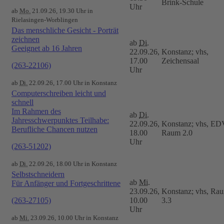
Brink-Schule
Uhr
ab
Mo.
21.09.26, 19.30 Uhr in
Rielasingen-Worblingen
Das menschliche Gesicht - Porträt
zeichnen
ab
Di.
Geeignet ab 16 Jahren
22.09.26,
Konstanz; vhs,
17.00
Zeichensaal
(263-22106)
Uhr
ab
Di.
22.09.26, 17.00 Uhr in Konstanz
Computerschreiben leicht und
schnell
Im Rahmen des
ab
Di.
Jahresschwerpunktes Teilhabe:
22.09.26,
Konstanz; vhs, ED
Berufliche Chancen nutzen
18.00
Raum 2.0
Uhr
(263-51202)
ab
Di.
22.09.26, 18.00 Uhr in Konstanz
Selbstschneidern
ab
Mi.
Für Anfänger und Fortgeschrittene
23.09.26,
Konstanz; vhs, Ra
(263-27105)
10.00
3.3
Uhr
ab
Mi.
23.09.26, 10.00 Uhr in Konstanz