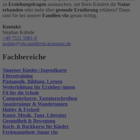
zu
Erziehungsfragen
austauschen, mit Ihren Kindern die
Natur
erkunden
oder mehr über
gesunde Ernährung
erfahren? Dann
sind Sie bei unserer
Familien vhs
genau richtig.
Kontakt:
Stephan Kühnle
+49 7531 5981-0
politik@vhs-landkreis-konstanz.de
Fachbereiche
Singener Kinder-/Jugendkarte
Elterntraining
Pädagogik, Bildung, Lernen
Weiterbildung für Erzieher/-innen
Fit für die Schule
Computerkurse, Tastaturschreiben
Spaziergänge & Wanderungen
Hobby & Freizeit
Kunst, Musik, Tanz, Literatur
Gesundheit & Bewegung
Koch- & Backkurse für Kinder
Ferienangebote Junge vhs