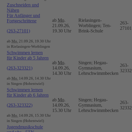
Zuschneiden und
Nähen
Für Anfänger und
ab
Mo.
Rielasingen-
Fortgeschrittene
263-
21.09.26,
Worblingen; Ten-
27101
(263-27101)
19.30 Uhr
Brink-Schule
ab
Mo.
21.09.26, 19.30 Uhr
in Rielasingen-Worblingen
Schwimmen lernen
für Kinder ab 5 Jahren
ab
Mo.
Singen; Hegau-
263-
(263-323321)
14.09.26,
Gymnasium,
32332
14.30 Uhr
Lehrschwimmbecken
ab
Mo.
14.09.26, 14.30 Uhr
in Singen (Hohentwiel)
Schwimmen lernen
für Kinder ab 6 Jahren
ab
Mo.
Singen; Hegau-
263-
(263-323322)
14.09.26,
Gymnasium,
32332
15.30 Uhr
Lehrschwimmbecken
ab
Mo.
14.09.26, 15.30 Uhr
in Singen (Hohentwiel)
Jugendmusikschule