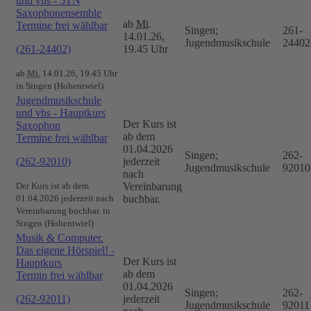
und vhs - 5TN
Saxophonensemble
ab
Mi.
Termine frei wählbar
Singen;
261-
14.01.26,
Jugendmusikschule
24402
(261-24402)
19.45 Uhr
ab
Mi.
14.01.26, 19.45 Uhr
in Singen (Hohentwiel)
Jugendmusikschule
und vhs - Hauptkurs
Der Kurs ist
Saxophon
ab dem
Termine frei wählbar
01.04.2026
Singen;
262-
(262-92010)
jederzeit
Jugendmusikschule
92010
nach
Der Kurs ist ab dem
Vereinbarung
01.04.2026 jederzeit nach
buchbar.
Vereinbarung buchbar. in
Singen (Hohentwiel)
Musik & Computer.
Das eigene Hörspiel! -
Der Kurs ist
Hauptkurs
ab dem
Termin frei wählbar
01.04.2026
Singen;
262-
(262-92011)
jederzeit
Jugendmusikschule
92011