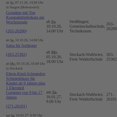
ab
Sa.
07.11.26, 14.00 Uhr
in Singen (Hohentwiel)
Gestalten mit Ton
Kompakttöpferkurs am
ab
Sa.
Steißlingen;
Wochenende
263-
10.10.26,
Gemeinschaftsschule,
26200
(263-26200)
14.00 Uhr
Technikraum
ab
Sa.
10.10.26, 14.00 Uhr
Salsa für Anfänger
ab
Mo.
(263-25302)
Stockach-Wahlwies;
263-
05.10.26,
Freie Waldorfschule
25302
18.00 Uhr
ab
Mo.
05.10.26, 18.00 Uhr
in Stockach
Eltern-Kind-Schmieden
Schmiedekurs für
Kinder ab 9 Jahren plus
1 Elternteil
am
Sa.
Geeignet von 9 bis 17
Stockach-Wahlwies;
271-
16.01.27,
Jahren
Freie Waldorfschule
26101
9.00 Uhr
(271-26101)
am
Sa.
16.01.27, 9.00 Uhr