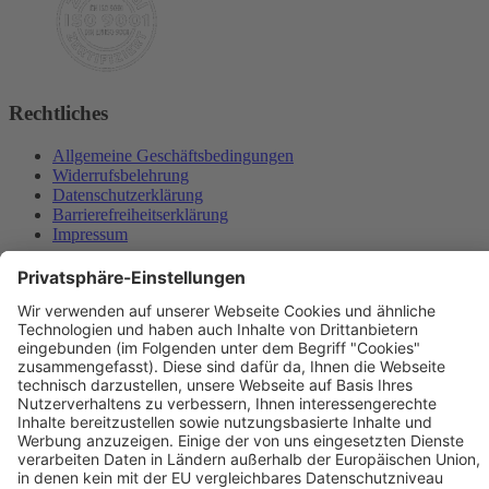
Rechtliches
Allgemeine Geschäftsbedingungen
Widerrufsbelehrung
Datenschutzerklärung
Barrierefreiheitserklärung
Impressum
Widerrufsformular
Newsletter
Per E-Mail informieren wir Sie über interessante Angebote.
Zum Newsletter anmelden
vhs Post
Unsere gedruckte
vhs Post
erscheint drei Mal im Jahr.