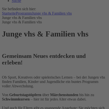
Suche
Sie befinden sich hier:
Startseite
Programm
Junge vhs & Familien vhs
Junge vhs & Familien vhs
Junge vhs & Familien vhs
Junge vhs & Familien vhs
Gemeinsam Neues entdecken und
erleben!
Ob Sport, Kreatives oder spielerisches Lernen – bei der Jungen vhs
finden Familien, Kinder und Jugendliche ein buntes Programm
voller Abwechslung.
Von
Geburtstagstöpfern
über
Märchenstunden
bis hin zu
Schwimmkursen
– hier ist für jedes Alter etwas dabei.
Und auch für Eltern gibt es spannende Angebote: Sie möchten sich