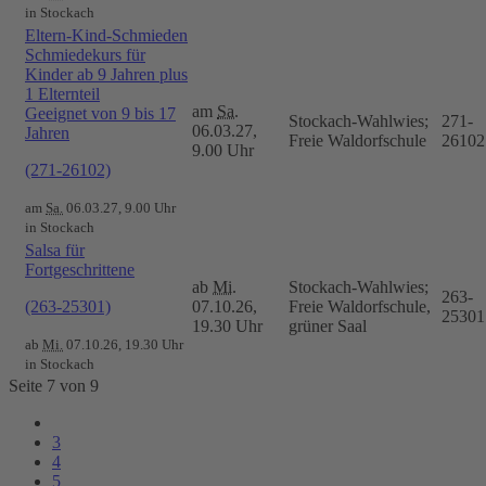
in Stockach
Eltern-Kind-Schmieden
Schmiedekurs für
Kinder ab 9 Jahren plus
1 Elternteil
am
Sa.
Geeignet von 9 bis 17
Stockach-Wahlwies;
271-
06.03.27,
Jahren
Freie Waldorfschule
26102
9.00 Uhr
(271-26102)
am
Sa.
06.03.27, 9.00 Uhr
in Stockach
Salsa für
Fortgeschrittene
ab
Mi.
Stockach-Wahlwies;
263-
(263-25301)
07.10.26,
Freie Waldorfschule,
25301
19.30 Uhr
grüner Saal
ab
Mi.
07.10.26, 19.30 Uhr
in Stockach
Seite 7 von 9
3
4
5