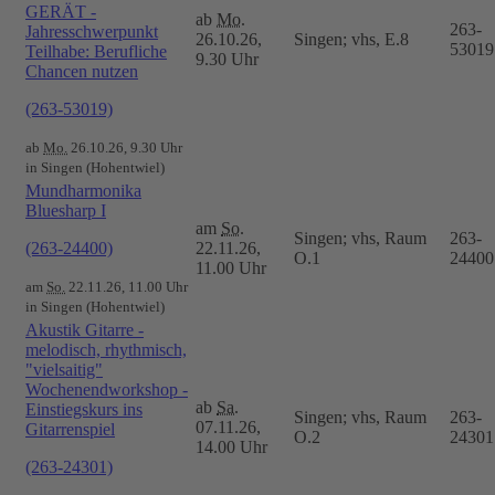
GERÄT -
ab
Mo.
263-
Jahresschwerpunkt
26.10.26,
Singen; vhs, E.8
53019
Teilhabe: Berufliche
9.30 Uhr
Chancen nutzen
(263-53019)
ab
Mo.
26.10.26, 9.30 Uhr
in Singen (Hohentwiel)
Mundharmonika
Bluesharp I
am
So.
Singen; vhs, Raum
263-
(263-24400)
22.11.26,
O.1
24400
11.00 Uhr
am
So.
22.11.26, 11.00 Uhr
in Singen (Hohentwiel)
Akustik Gitarre -
melodisch, rhythmisch,
"vielsaitig"
Wochenendworkshop -
ab
Sa.
Einstiegskurs ins
Singen; vhs, Raum
263-
07.11.26,
Gitarrenspiel
O.2
24301
14.00 Uhr
(263-24301)