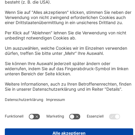
Zur vhs Post anmelden
Kontrast
Schriftgröße
A
A
A
Kurs-Merkliste
Die Merkliste ist nur für eingeloggte Benutzer*innen einsehbar.
Bitte melden Sie sich über den folgenden Button an:
Anmelden
Sie haben noch kein Konto?
Registrieren Sie sich jetzt
Warenkorb
Es befinden sich derzeit keine Kurse/Veranstaltungen in Ihrem
Warenkorb.
Warenkorb aufrufen