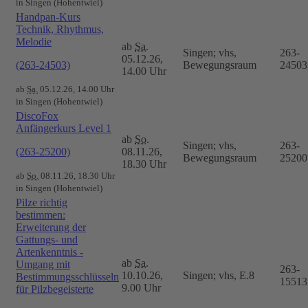
in Singen (Hohentwiel)
Handpan-Kurs
Technik, Rhythmus,
Melodie
ab
Sa.
Singen; vhs,
263-
05.12.26,
(263-24503)
Bewegungsraum
24503
14.00 Uhr
ab
Sa.
05.12.26, 14.00 Uhr
in Singen (Hohentwiel)
DiscoFox
Anfängerkurs Level 1
ab
So.
Singen; vhs,
263-
(263-25200)
08.11.26,
Bewegungsraum
25200
18.30 Uhr
ab
So.
08.11.26, 18.30 Uhr
in Singen (Hohentwiel)
Pilze richtig
bestimmen:
Erweiterung der
Gattungs- und
Artenkenntnis -
ab
Sa.
Umgang mit
263-
10.10.26,
Singen; vhs, E.8
Bestimmungsschlüsseln
15513
9.00 Uhr
für Pilzbegeisterte